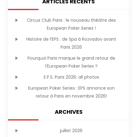
ARTICLES RÉCENTS
Circus Club Paris : le nouveau théâtre des
European Poker Series !
Histoire de l’EPS : de Spa à Rozvadov avant
Paris 2026
Pourquoi Paris marque le grand retour de
l’European Poker Series ?
E.P.S. Paris 2026: all photos
European Poker Series : EPS annonce son
retour à Paris en novembre 2026!
ARCHIVES
juillet 2026