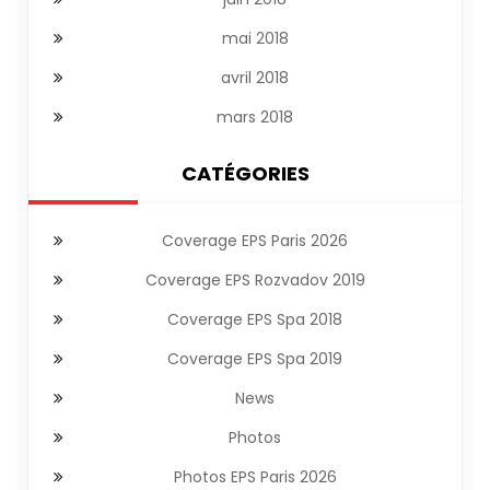
mai 2018
avril 2018
mars 2018
CATÉGORIES
Coverage EPS Paris 2026
Coverage EPS Rozvadov 2019
Coverage EPS Spa 2018
Coverage EPS Spa 2019
News
Photos
Photos EPS Paris 2026