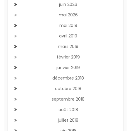
juin 2026
mai 2026
mai 2019
avril 2019
mars 2019
février 2019
janvier 2019
décembre 2018
octobre 2018
septembre 2018
août 2018
juillet 2018
juin 2018