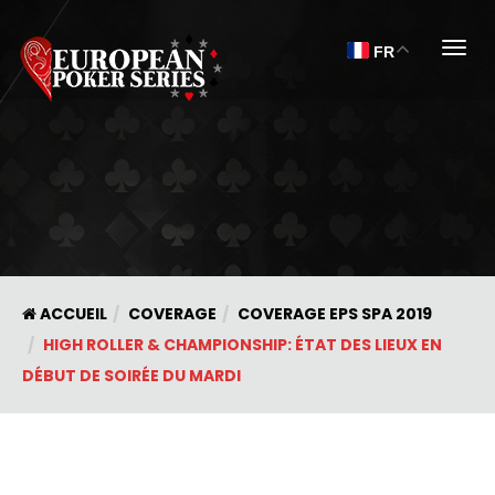
Togg
FR
ACCUEIL
COVERAGE
COVERAGE EPS SPA 2019
HIGH ROLLER & CHAMPIONSHIP: ÉTAT DES LIEUX EN
DÉBUT DE SOIRÉE DU MARDI