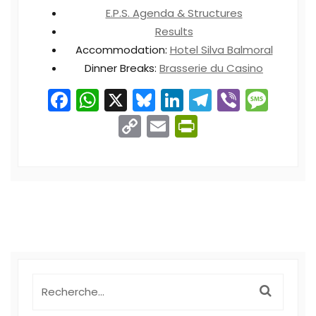
E.P.S. Agenda & Structures
Results
Accommodation:
Hotel Silva Balmoral
Dinner Breaks:
Brasserie du Casino
Facebook
WhatsApp
X
Bluesky
LinkedIn
Telegram
Viber
Mes
Copy
Email
PrintFriend
Link