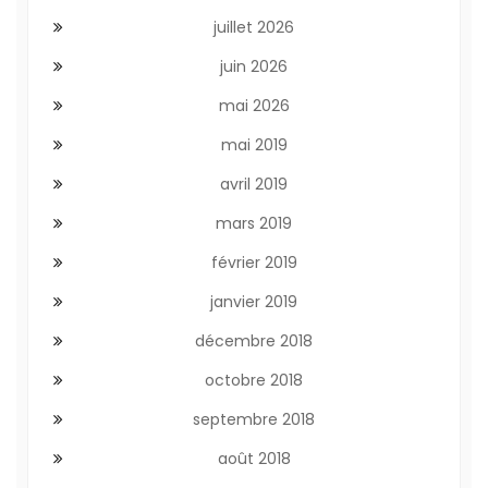
juillet 2026
juin 2026
mai 2026
mai 2019
avril 2019
mars 2019
février 2019
janvier 2019
décembre 2018
octobre 2018
septembre 2018
août 2018