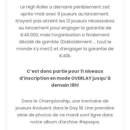
Le High Roller a démarré péniblement cet
après-midi avec 9 joueurs au lancement.
N’ayant pas atteint les 12 joueurs nécessaires
au lancement pour engager la garantie de
€40.000, mais l’organisation a finalement
décidé de gamble (Ddécidément … tout le
monde s’y met!) et d’engager la garantie de
€40k.
C’est donc partie pour 11 niveaux
d’inscription en mode OVERLAY jusqu’à
demain 18h!
Dans le Championship, une trentaine de
joueurs évoluent dans le Day 1B. Une première
série de photos de ce mardi sont ligne dans
notre album d’archive #epsspa.