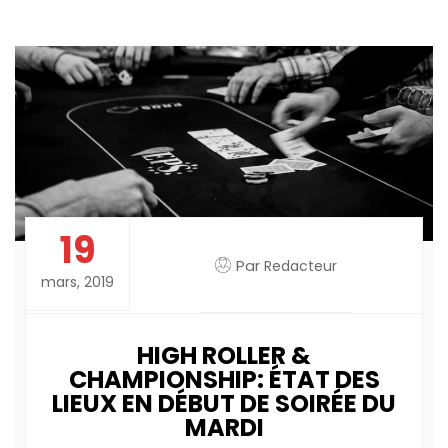
19
Par
Redacteur
mars, 2019
HIGH ROLLER &
CHAMPIONSHIP: ÉTAT DES
LIEUX EN DÉBUT DE SOIRÉE DU
MARDI