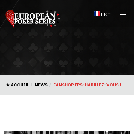
Togg
FR
ACCUEIL
NEWS
FANSHOP EPS: HABILLEZ-VOUS !