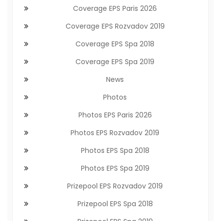
Coverage EPS Paris 2026
Coverage EPS Rozvadov 2019
Coverage EPS Spa 2018
Coverage EPS Spa 2019
News
Photos
Photos EPS Paris 2026
Photos EPS Rozvadov 2019
Photos EPS Spa 2018
Photos EPS Spa 2019
Prizepool EPS Rozvadov 2019
Prizepool EPS Spa 2018