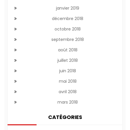
janvier 2019
décembre 2018
octobre 2018
septembre 2018
août 2018
juillet 2018
juin 2018
mai 2018
avril 2018
mars 2018
CATÉGORIES