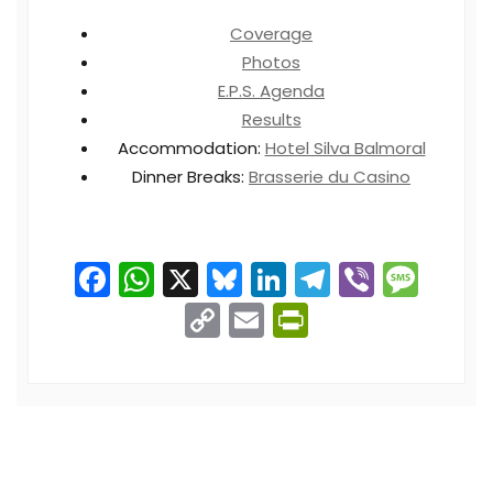
Coverage
Photos
E.P.S. Agenda
Results
Accommodation:
Hotel Silva Balmoral
Dinner Breaks:
Brasserie du Casino
Facebook
WhatsApp
X
Bluesky
LinkedIn
Telegram
Viber
Mes
Copy
Email
PrintFriend
Link