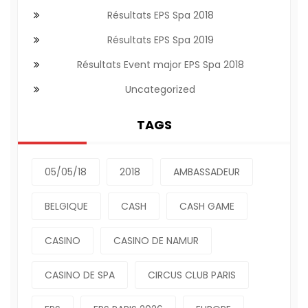
Résultats EPS Spa 2018
Résultats EPS Spa 2019
Résultats Event major EPS Spa 2018
Uncategorized
TAGS
05/05/18
2018
AMBASSADEUR
BELGIQUE
CASH
CASH GAME
CASINO
CASINO DE NAMUR
CASINO DE SPA
CIRCUS CLUB PARIS