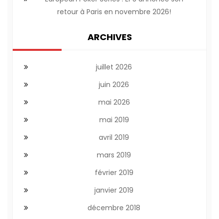
retour à Paris en novembre 2026!
ARCHIVES
juillet 2026
juin 2026
mai 2026
mai 2019
avril 2019
mars 2019
février 2019
janvier 2019
décembre 2018