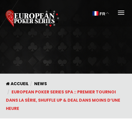
Togg
FR
ACCUEIL
NEWS
EUROPEAN POKER SERIES SPA :: PREMIER TOURNOI
DANS LA SÉRIE, SHUFFLE UP & DEAL DANS MOINS D’UNE
HEURE