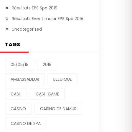
Résultats EPS Spa 2019
Résultats Event major EPS Spa 2018
Uncategorized
TAGS
05/05/18
2018
AMBASSADEUR
BELGIQUE
CASH
CASH GAME
CASINO
CASINO DE NAMUR
CASINO DE SPA