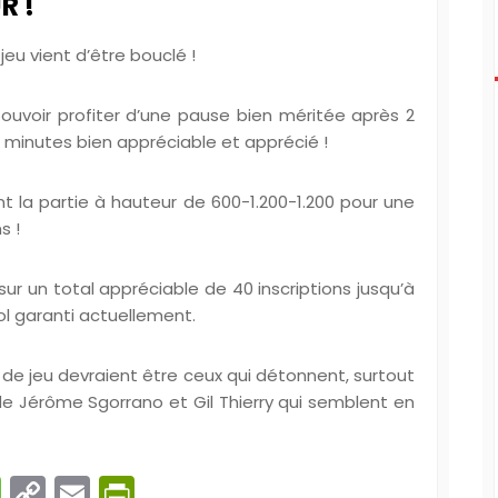
R !
jeu vient d’être bouclé !
ouvoir profiter d’une pause bien méritée après 2
0 minutes bien appréciable et apprécié !
t la partie à hauteur de 600-1.200-1.200 pour une
s !
sur un total appréciable de 40 inscriptions jusqu’à
ol garanti actuellement.
 de jeu devraient être ceux qui détonnent, surtout
de Jérôme Sgorrano et Gil Thierry qui semblent en
n
gram
ber
Message
Copy
Email
PrintFriendly