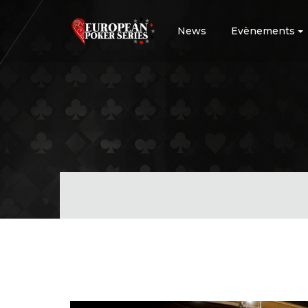
News
Evènements