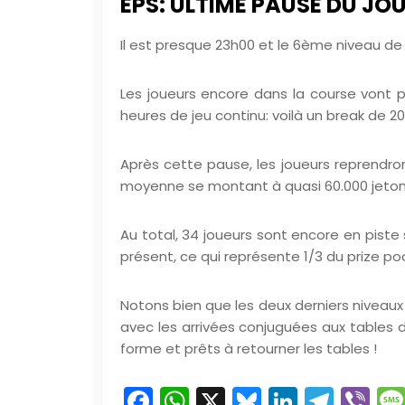
EPS: ULTIME PAUSE DU JOU
Il est presque 23h00 et le 6ème niveau de 
Les joueurs encore dans la course vont p
heures de jeu continu: voilà un break de 2
Après cette pause, les joueurs reprendron
moyenne se montant à quasi 60.000 jeton
Au total, 34 joueurs sont encore en piste 
présent, ce qui représente 1/3 du prize po
Notons bien que les deux derniers niveaux
avec les arrivées conjuguées aux tables 
forme et prêts à retourner les tables !
Facebook
WhatsApp
X
Bluesky
LinkedI
Tele
Vi