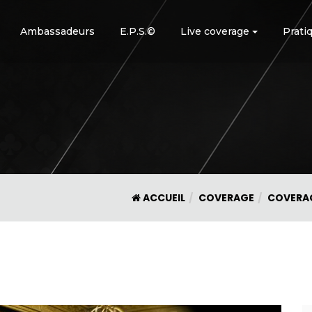
Ambassadeurs
E.P.S.©
Live coverage
Prati
ACCUEIL
COVERAGE
COVERAG