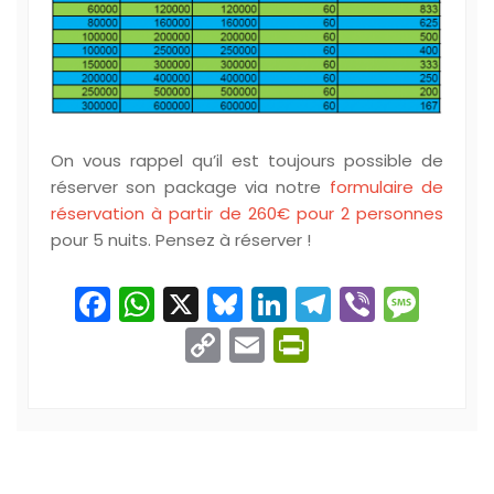
On vous rappel qu’il est toujours possible de
réserver son package via notre
formulaire de
réservation à partir de 260€ pour 2 personnes
pour 5 nuits. Pensez à réserver !
Facebook
WhatsApp
X
Bluesky
LinkedIn
Telegram
Viber
Mes
Copy
Email
PrintFriend
Link