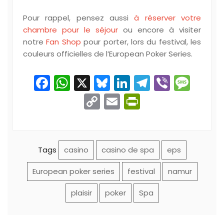
Pour rappel, pensez aussi
à réserver votre
chambre pour le séjour
ou encore à visiter
notre
Fan Shop
pour porter, lors du festival, les
couleurs officielles de l’European Poker Series.
Facebook
WhatsApp
X
Bluesky
LinkedIn
Telegram
Viber
Mes
Copy
Email
PrintFriend
Link
Tags
casino
casino de spa
eps
European poker series
festival
namur
plaisir
poker
Spa