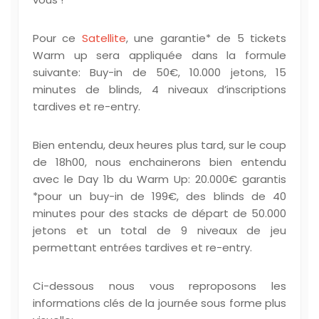
Pour ce
Satellite
, une garantie* de 5 tickets
Warm up sera appliquée dans la formule
suivante: Buy-in de 50€, 10.000 jetons, 15
minutes de blinds, 4 niveaux d’inscriptions
tardives et re-entry.
Bien entendu, deux heures plus tard, sur le coup
de 18h00, nous enchainerons bien entendu
avec le Day 1b du Warm Up: 20.000€ garantis
*pour un buy-in de 199€, des blinds de 40
minutes pour des stacks de départ de 50.000
jetons et un total de 9 niveaux de jeu
permettant entrées tardives et re-entry.
Ci-dessous nous vous reproposons les
informations clés de la journée sous forme plus