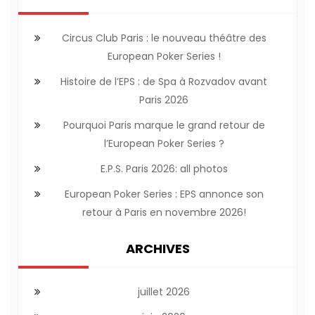
Circus Club Paris : le nouveau théâtre des
European Poker Series !
Histoire de l’EPS : de Spa à Rozvadov avant
Paris 2026
Pourquoi Paris marque le grand retour de
l’European Poker Series ?
E.P.S. Paris 2026: all photos
European Poker Series : EPS annonce son
retour à Paris en novembre 2026!
ARCHIVES
juillet 2026