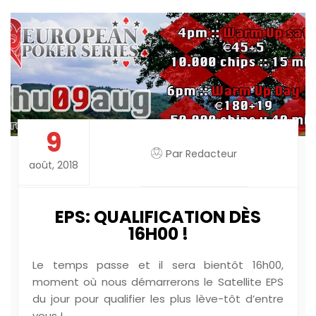
9
Par
Redacteur
août, 2018
EPS: QUALIFICATION DÈS
16H00 !
Le temps passe et il sera bientôt 16h00,
moment où nous démarrerons le Satellite EPS
du jour pour qualifier les plus lève-tôt d’entre
vous !