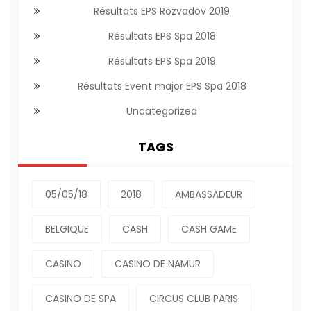
Résultats EPS Rozvadov 2019
Résultats EPS Spa 2018
Résultats EPS Spa 2019
Résultats Event major EPS Spa 2018
Uncategorized
TAGS
05/05/18
2018
AMBASSADEUR
BELGIQUE
CASH
CASH GAME
CASINO
CASINO DE NAMUR
CASINO DE SPA
CIRCUS CLUB PARIS