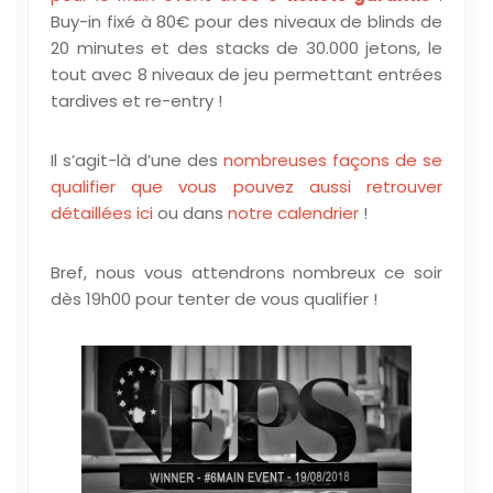
Buy-in fixé à 80€ pour des niveaux de blinds de
20 minutes et des stacks de 30.000 jetons, le
tout avec 8 niveaux de jeu permettant entrées
tardives et re-entry !
Il s’agit-là d’une des
nombreuses façons de se
qualifier que vous pouvez aussi retrouver
détaillées ici
ou dans
notre calendrier
!
Bref, nous vous attendrons nombreux ce soir
dès 19h00 pour tenter de vous qualifier !