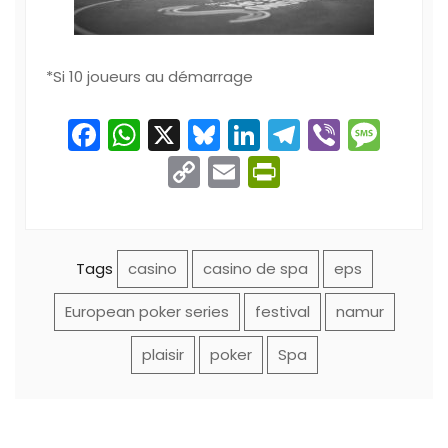
*Si 10 joueurs au démarrage
Facebook
WhatsApp
X
Bluesky
LinkedIn
Telegram
Viber
Mes
Copy
Email
PrintFriend
Link
Tags
casino
casino de spa
eps
European poker series
festival
namur
plaisir
poker
Spa