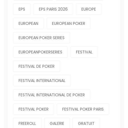
EPS
EPS PARIS 2026
EUROPE
EUROPEAN
EUROPEAN POKER
EUROPEAN POKER SERIES
EUROPEANPOKERSERIES
FESTIVAL
FESTIVAL DE POKER
FESTIVAL INTERNATIONAL
FESTIVAL INTERNATIONAL DE POKER
FESTIVAL POKER
FESTIVAL POKER PARIS
FREEROLL
GALERIE
GRATUIT