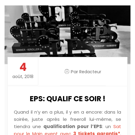
4
Par
Redacteur
août, 2018
EPS: QUALIF CE SOIR !
Quand il n’y en a plus, il y en a encore: dans la
soirée, juste après le freeroll lui-même, se
tiendra une
qualification pour l’EPS
: un
Sat
pour le Main event avec
3 tickets garantis*
.