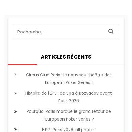
ARTICLES RÉCENTS
Circus Club Paris : le nouveau théâtre des
European Poker Series !
Histoire de l’EPS : de Spa à Rozvadov avant
Paris 2026
Pourquoi Paris marque le grand retour de
l’European Poker Series ?
E.P.S. Paris 2026: all photos