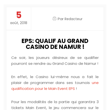
5
Par
Redacteur
août, 2018
EPS: QUALIF AU GRAND
CASINO DE NAMUR !
Ce soir, les joueurs désireux de se qualifier
pourront se rendre au Grand Casino de Namur !
En effet, le Casino lui-même nous a fait le
plaisir de programmer dans ses tournois
une
qualification pour le Main Event EPS
!
Pour les modalités de la partie qui garantira 3
tickets Main Event, le jeu commencera sur le