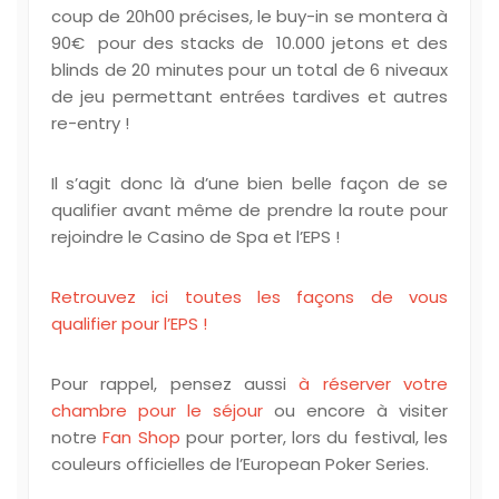
coup de 20h00 précises, le buy-in se montera à
90€ pour des stacks de 10.000 jetons et des
blinds de 20 minutes pour un total de 6 niveaux
de jeu permettant entrées tardives et autres
re-entry !
Il s’agit donc là d’une bien belle façon de se
qualifier avant même de prendre la route pour
rejoindre le Casino de Spa et l’EPS !
Retrouvez ici toutes les façons de vous
qualifier pour l’EPS !
Pour rappel, pensez aussi
à réserver votre
chambre pour le séjour
ou encore à visiter
notre
Fan Shop
pour porter, lors du festival, les
couleurs officielles de l’European Poker Series.