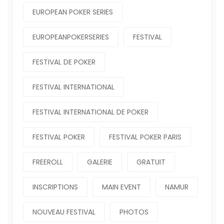
EUROPEAN POKER SERIES
EUROPEANPOKERSERIES
FESTIVAL
FESTIVAL DE POKER
FESTIVAL INTERNATIONAL
FESTIVAL INTERNATIONAL DE POKER
FESTIVAL POKER
FESTIVAL POKER PARIS
FREEROLL
GALERIE
GRATUIT
INSCRIPTIONS
MAIN EVENT
NAMUR
NOUVEAU FESTIVAL
PHOTOS