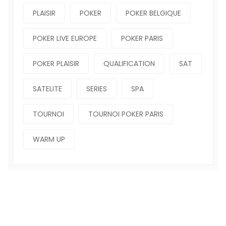
PLAISIR
POKER
POKER BELGIQUE
POKER LIVE EUROPE
POKER PARIS
POKER PLAISIR
QUALIFICATION
SAT
SATELITE
SERIES
SPA
TOURNOI
TOURNOI POKER PARIS
WARM UP