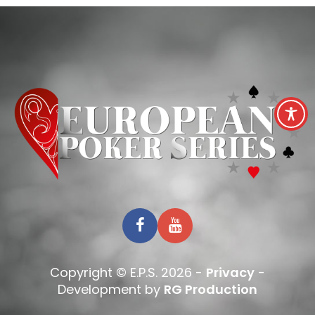
Copyright © E.P.S. 2026 -
Privacy
-
Development by
RG Production