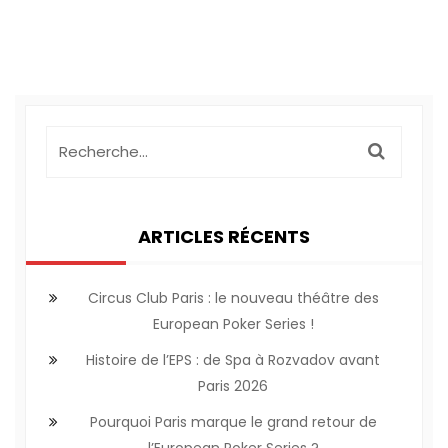
ARTICLES RÉCENTS
Circus Club Paris : le nouveau théâtre des
European Poker Series !
Histoire de l’EPS : de Spa à Rozvadov avant
Paris 2026
Pourquoi Paris marque le grand retour de