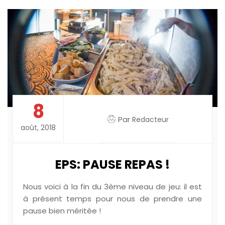
8
Par
Redacteur
août, 2018
EPS: PAUSE REPAS !
Nous voici à la fin du 3ème niveau de jeu: il est
à présent temps pour nous de prendre une
pause bien méritée !