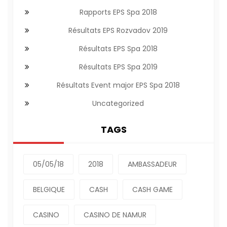
Rapports EPS Spa 2018
Résultats EPS Rozvadov 2019
Résultats EPS Spa 2018
Résultats EPS Spa 2019
Résultats Event major EPS Spa 2018
Uncategorized
TAGS
05/05/18
2018
AMBASSADEUR
BELGIQUE
CASH
CASH GAME
CASINO
CASINO DE NAMUR