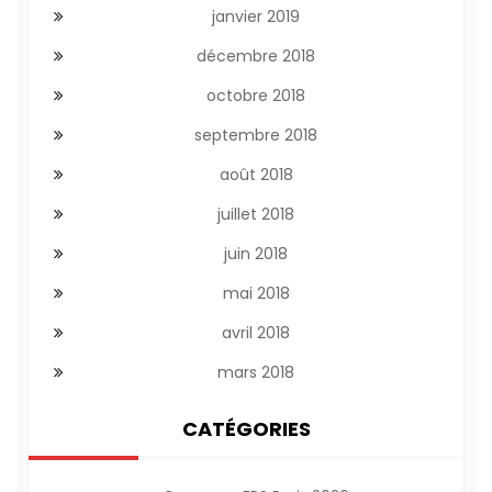
janvier 2019
décembre 2018
octobre 2018
septembre 2018
août 2018
juillet 2018
juin 2018
mai 2018
avril 2018
mars 2018
CATÉGORIES