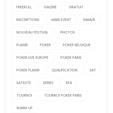
FREEROLL
GALERIE
GRATUIT
INSCRIPTIONS
MAIN EVENT
NAMUR
NOUVEAU FESTIVAL
PHOTOS
PLAISIR
POKER
POKER BELGIQUE
POKER LIVE EUROPE
POKER PARIS
POKER PLAISIR
QUALIFICATION
SAT
SATELITE
SERIES
SPA
TOURNOI
TOURNOI POKER PARIS
WARM UP