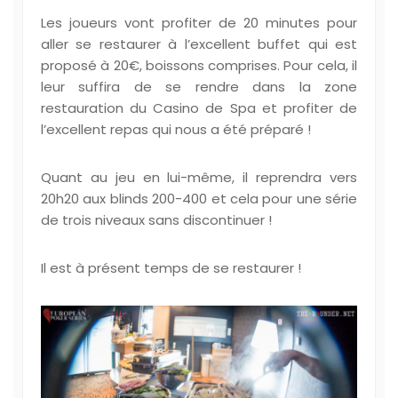
Les joueurs vont profiter de 20 minutes pour
aller se restaurer à l’excellent buffet qui est
proposé à 20€, boissons comprises. Pour cela, il
leur suffira de se rendre dans la zone
restauration du Casino de Spa et profiter de
l’excellent repas qui nous a été préparé !
Quant au jeu en lui-même, il reprendra vers
20h20 aux blinds 200-400 et cela pour une série
de trois niveaux sans discontinuer !
Il est à présent temps de se restaurer !