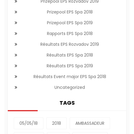
Prizepool EPS Rozvadov 2019
Prizepool EPS Spa 2018
Prizepool EPS Spa 2019
Rapports EPS Spa 2018
Résultats EPS Rozvadov 2019
Résultats EPS Spa 2018
Résultats EPS Spa 2019
Résultats Event major EPS Spa 2018
Uncategorized
TAGS
05/05/18
2018
AMBASSADEUR