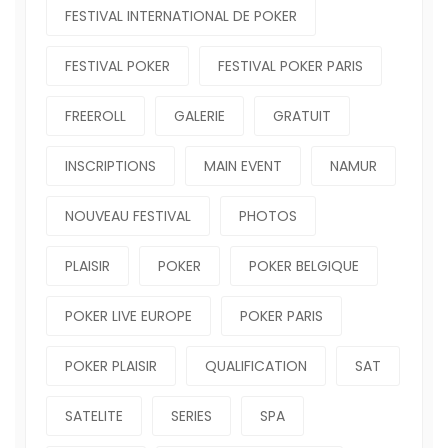
FESTIVAL INTERNATIONAL DE POKER
FESTIVAL POKER
FESTIVAL POKER PARIS
FREEROLL
GALERIE
GRATUIT
INSCRIPTIONS
MAIN EVENT
NAMUR
NOUVEAU FESTIVAL
PHOTOS
PLAISIR
POKER
POKER BELGIQUE
POKER LIVE EUROPE
POKER PARIS
POKER PLAISIR
QUALIFICATION
SAT
SATELITE
SERIES
SPA