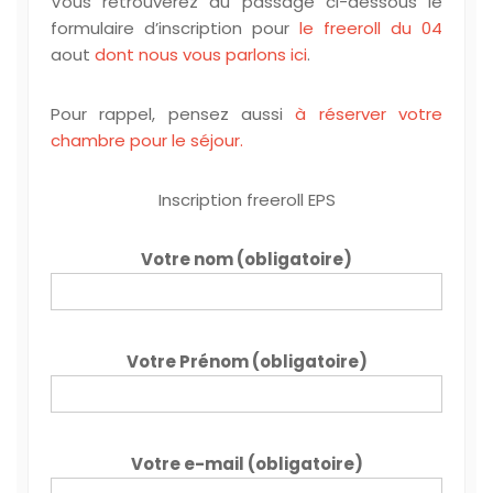
Vous retrouverez au passage ci-dessous le
formulaire d’inscription pour
le freeroll du 04
aout
dont nous vous parlons ici
.
Pour rappel, pensez aussi
à réserver votre
chambre pour le séjour.
Inscription freeroll EPS
Votre nom (obligatoire)
Votre Prénom (obligatoire)
Votre e-mail (obligatoire)