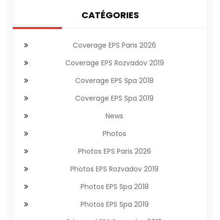
CATÉGORIES
Coverage EPS Paris 2026
Coverage EPS Rozvadov 2019
Coverage EPS Spa 2018
Coverage EPS Spa 2019
News
Photos
Photos EPS Paris 2026
Photos EPS Rozvadov 2019
Photos EPS Spa 2018
Photos EPS Spa 2019