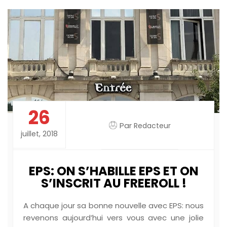
26
Par
Redacteur
juillet, 2018
EPS: ON S’HABILLE EPS ET ON
S’INSCRIT AU FREEROLL !
A chaque jour sa bonne nouvelle avec EPS: nous
revenons aujourd’hui vers vous avec une jolie