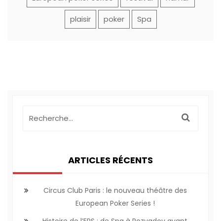
plaisir
poker
Spa
ARTICLES RÉCENTS
Circus Club Paris : le nouveau théâtre des
European Poker Series !
Histoire de l’EPS : de Spa à Rozvadov avant