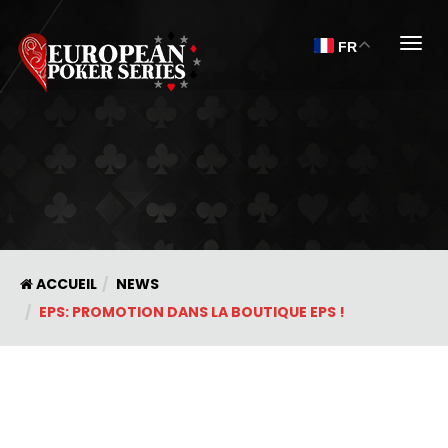
Togg
FR
ACCUEIL
NEWS
EPS: PROMOTION DANS LA BOUTIQUE EPS !