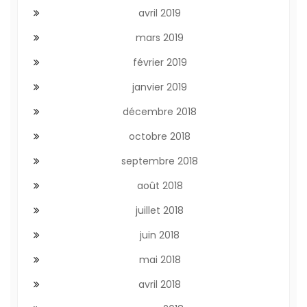
avril 2019
mars 2019
février 2019
janvier 2019
décembre 2018
octobre 2018
septembre 2018
août 2018
juillet 2018
juin 2018
mai 2018
avril 2018