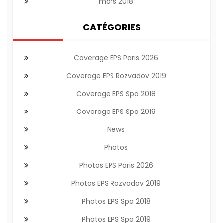
mars 2018
CATÉGORIES
Coverage EPS Paris 2026
Coverage EPS Rozvadov 2019
Coverage EPS Spa 2018
Coverage EPS Spa 2019
News
Photos
Photos EPS Paris 2026
Photos EPS Rozvadov 2019
Photos EPS Spa 2018
Photos EPS Spa 2019