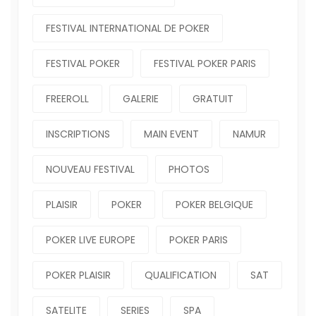
FESTIVAL INTERNATIONAL DE POKER
FESTIVAL POKER
FESTIVAL POKER PARIS
FREEROLL
GALERIE
GRATUIT
INSCRIPTIONS
MAIN EVENT
NAMUR
NOUVEAU FESTIVAL
PHOTOS
PLAISIR
POKER
POKER BELGIQUE
POKER LIVE EUROPE
POKER PARIS
POKER PLAISIR
QUALIFICATION
SAT
SATELITE
SERIES
SPA