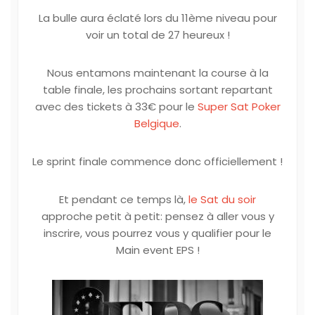
La bulle aura éclaté lors du 11ème niveau pour
voir un total de 27 heureux !
Nous entamons maintenant la course à la
table finale, les prochains sortant repartant
avec des tickets à 33€ pour le
Super Sat Poker
Belgique
.
Le sprint finale commence donc officiellement !
Et pendant ce temps là,
le Sat du soir
approche petit à petit: pensez à aller vous y
inscrire, vous pourrez vous y qualifier pour le
Main event EPS !