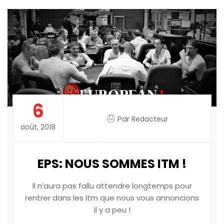
6
Par
Redacteur
août, 2018
EPS: NOUS SOMMES ITM !
Il n’aura pas fallu attendre longtemps pour
rentrer dans les Itm que nous vous annoncions
il y a peu !