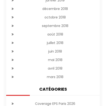
janvier 2019
décembre 2018
octobre 2018
septembre 2018
août 2018
juillet 2018
juin 2018
mai 2018
avril 2018
mars 2018
CATÉGORIES
Coverage EPS Paris 2026