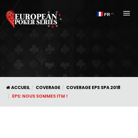
Togg
FR
ACCUEIL
COVERAGE
COVERAGE EPS SPA 2018
EPS: NOUS SOMMES ITM !