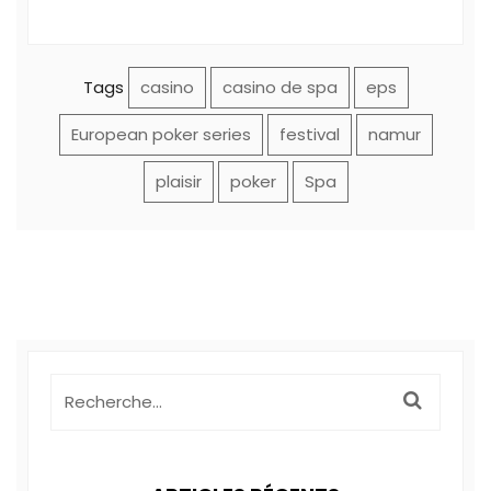
Link
Tags
casino
casino de spa
eps
European poker series
festival
namur
plaisir
poker
Spa