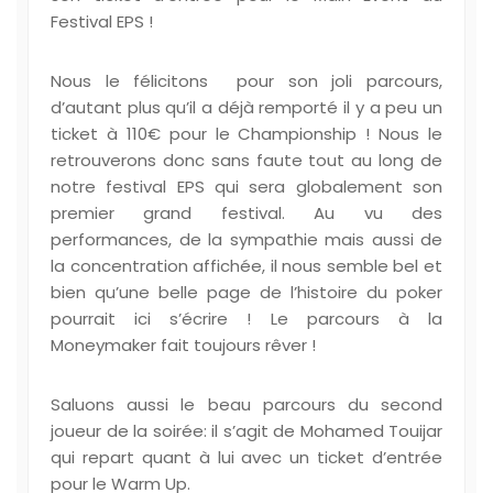
Festival EPS !
Nous le félicitons pour son joli parcours,
d’autant plus qu’il a déjà remporté il y a peu un
ticket à 110€ pour le Championship ! Nous le
retrouverons donc sans faute tout au long de
notre festival EPS qui sera globalement son
premier grand festival. Au vu des
performances, de la sympathie mais aussi de
la concentration affichée, il nous semble bel et
bien qu’une belle page de l’histoire du poker
pourrait ici s’écrire ! Le parcours à la
Moneymaker fait toujours rêver !
Saluons aussi le beau parcours du second
joueur de la soirée: il s’agit de Mohamed Touijar
qui repart quant à lui avec un ticket d’entrée
pour le Warm Up.