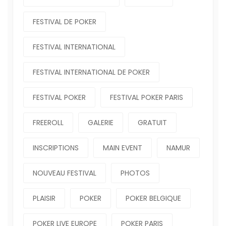
FESTIVAL DE POKER
FESTIVAL INTERNATIONAL
FESTIVAL INTERNATIONAL DE POKER
FESTIVAL POKER
FESTIVAL POKER PARIS
FREEROLL
GALERIE
GRATUIT
INSCRIPTIONS
MAIN EVENT
NAMUR
NOUVEAU FESTIVAL
PHOTOS
PLAISIR
POKER
POKER BELGIQUE
POKER LIVE EUROPE
POKER PARIS