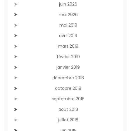
juin 2026
mai 2026
mai 2019
avril 2019
mars 2019
février 2019
janvier 2019
décembre 2018
octobre 2018
septembre 2018
août 2018
juillet 2018
juin 2018