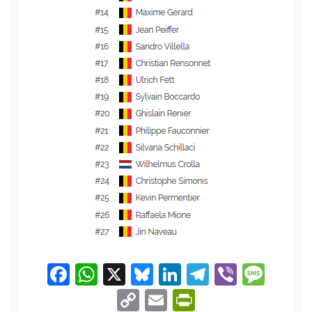
Facebook
WhatsApp
X
Bluesky
LinkedIn
Telegram
Viber
Mes
Copy
Email
PrintFriend