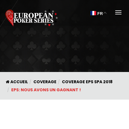
Togg
FR
ACCUEIL
COVERAGE
COVERAGE EPS SPA 2018
EPS: NOUS AVONS UN GAGNANT !