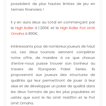
possèdent de plus hautes limites de jeu en
termes financiers !
Il y en aura deux au total en commençant par
le
High Roller
à 1.200€ et le
High Roller Pot Limit
Omaha
à 800€.
Intéressants pour de nombreux joueurs de haut
vol, ces deux tournois viennent compléter
notre offre, de manière à ce que chacun
d’entre-nous puisse trouver son bonheur au
travers de l’European Poker Series. Ils
proposeront aux joueurs des structures de
qualités qui leur permettront de jouer à leur
aise et de développer un poker de qualité dans
les deux formats de jeu les plus populaires et
usités que sont le No Limit Hold’Em et le Pot
Limit Omaha.