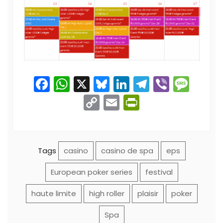
Facebook
WhatsApp
X
Bluesky
LinkedIn
Telegram
Viber
Mes
Copy
Email
PrintFriend
Link
Tags
casino
casino de spa
eps
European poker series
festival
haute limite
high roller
plaisir
poker
Spa