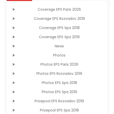
Coverage EPS Paris 2026
Coverage EPS Rozvadov 2019
Coverage EPS Spa 2018
Coverage EPS Spa 2019
News
Photos
Photos EPS Paris 2026
Photos EPS Rozvadov 2019
Photos EPS Spa 2018
Photos EPS Spa 2019
Prizepool EPS Rozvadov 2019
Prizepool EPS Spa 2018