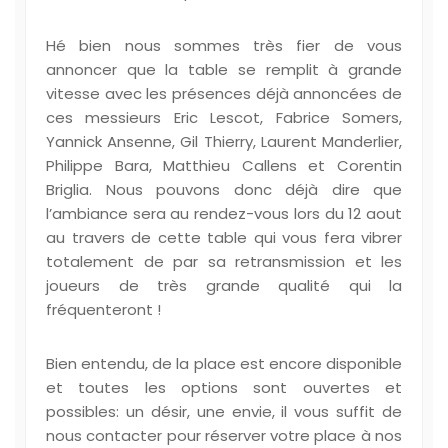
Hé bien nous sommes très fier de vous
annoncer que la table se remplit à grande
vitesse avec les présences déjà annoncées de
ces messieurs
Eric Lescot, Fabrice Somers,
Yannick Ansenne, Gil Thierry, Laurent Manderlier,
Philippe Bara, Matthieu Callens et Corentin
Briglia. Nous pouvons donc déjà dire que
l’ambiance sera au rendez-vous lors du 12 aout
au travers de cette table qui vous fera vibrer
totalement de par sa retransmission et les
joueurs de très grande qualité qui la
fréquenteront !
Bien entendu, de la place est encore disponible
et toutes les options sont ouvertes et
possibles: un désir, une envie, il vous suffit de
nous contacter pour réserver votre place à nos