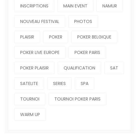
INSCRIPTIONS
MAIN EVENT
NAMUR
NOUVEAU FESTIVAL
PHOTOS
PLAISIR
POKER
POKER BELGIQUE
POKER LIVE EUROPE
POKER PARIS
POKER PLAISIR
QUALIFICATION
SAT
SATELITE
SERIES
SPA
TOURNOI
TOURNOI POKER PARIS
WARM UP