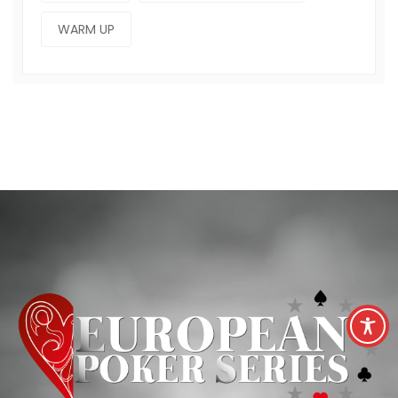
WARM UP