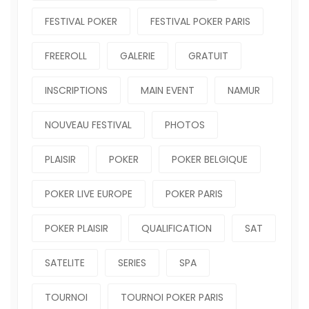
FESTIVAL POKER
FESTIVAL POKER PARIS
FREEROLL
GALERIE
GRATUIT
INSCRIPTIONS
MAIN EVENT
NAMUR
NOUVEAU FESTIVAL
PHOTOS
PLAISIR
POKER
POKER BELGIQUE
POKER LIVE EUROPE
POKER PARIS
POKER PLAISIR
QUALIFICATION
SAT
SATELITE
SERIES
SPA
TOURNOI
TOURNOI POKER PARIS