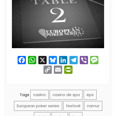
Facebook
WhatsApp
X
Bluesky
LinkedIn
Telegram
Viber
Mes
Copy
Email
PrintFriend
Link
Tags
casino
casino de spa
eps
European poker series
festival
namur