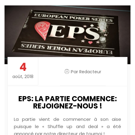
4
Par
Redacteur
août, 2018
EPS: LA PARTIE COMMENCE:
REJOIGNEZ-NOUS !
La partie vient de commencer à son aise
puisque le « Shuffle up and deal » a été
annoncé par notre directeur de tournoi !