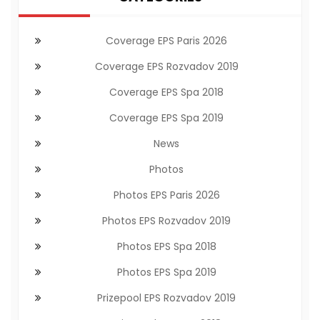
Coverage EPS Paris 2026
Coverage EPS Rozvadov 2019
Coverage EPS Spa 2018
Coverage EPS Spa 2019
News
Photos
Photos EPS Paris 2026
Photos EPS Rozvadov 2019
Photos EPS Spa 2018
Photos EPS Spa 2019
Prizepool EPS Rozvadov 2019