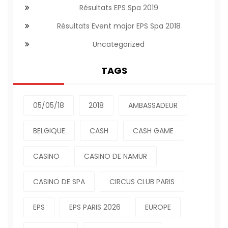
Résultats EPS Spa 2019
Résultats Event major EPS Spa 2018
Uncategorized
TAGS
05/05/18
2018
AMBASSADEUR
BELGIQUE
CASH
CASH GAME
CASINO
CASINO DE NAMUR
CASINO DE SPA
CIRCUS CLUB PARIS
EPS
EPS PARIS 2026
EUROPE