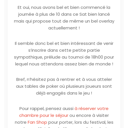
Et oui, nous avons bel et bien commencé la
journée à plus de 10 dans ce Sat bien lancé
mais qui propose tout de même un bel overlay
actuellement !
Il semble donc bel et bien intéressant de venir
s’inscrire dans cette petite partie
sympathique, prélude au tournoi de 18h00 pour
lequel nous attendons assez bien de monde !
Bref, n’hésitez pas à rentrer et à vous atteler
aux tables de poker où plusieurs joueurs sont
déjà engagés dans le jeu !
Pour rappel, pensez aussi
à réserver votre
chambre pour le séjour
ou encore à visiter
notre
Fan Shop
pour porter, lors du festival, les