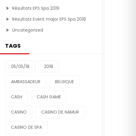
Résultats EPS Spa 2019
Résultats Event major EPS Spa 2018
Uncategorized
TAGS
05/05/18
2018
AMBASSADEUR
BELGIQUE
CASH
CASH GAME
CASINO
CASINO DE NAMUR
CASINO DE SPA