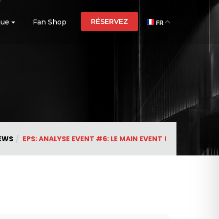
RÉSERVEZ
que
Fan Shop
FR
EWS
EPS: ANALYSE EVENT #6: LE MAIN EVENT !