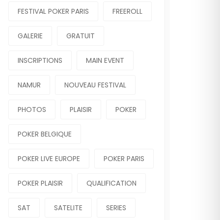
FESTIVAL POKER PARIS
FREEROLL
GALERIE
GRATUIT
INSCRIPTIONS
MAIN EVENT
NAMUR
NOUVEAU FESTIVAL
PHOTOS
PLAISIR
POKER
POKER BELGIQUE
POKER LIVE EUROPE
POKER PARIS
POKER PLAISIR
QUALIFICATION
SAT
SATELITE
SERIES