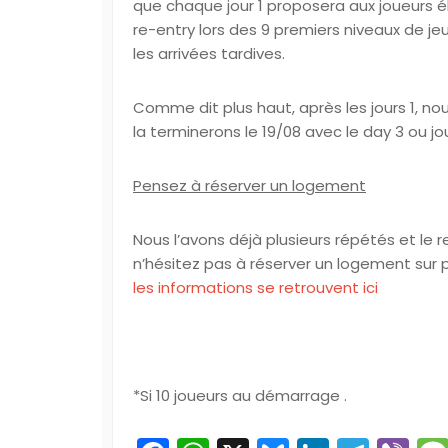
que chaque jour 1 proposera aux joueurs é
re-entry lors des 9 premiers niveaux de je
les arrivées tardives.
Comme dit plus haut, après les jours 1, nou
la terminerons le 19/08 avec le day 3 ou jour
Pensez à réserver un logement
Nous l’avons déjà plusieurs répétés et le re
n’hésitez pas à réserver un logement sur p
les informations se retrouvent ici
*Si 10 joueurs au démarrage .