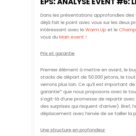
EPS: ANALYSE EVENT #6: L
Dans les présentations approfondies des t
déjà fait le point avec vous sur les deux
intéressant avec le
Warm Up
et le
Champi
vous du
Main event
!
Prix et garantie
Premier élément à mettre en avant, le buy
stacks de départ de 50.000 jetons, le to
verrons plus loin. Ce qu’il est important de
garantie* que nous proposons avec le tourn
s’agit-là d’une promesse de repartir avec 
des surprises qui risquent d’arriver). Bref, l
déplacement avec l’envie de se tailler la p
Une structure en profondeur