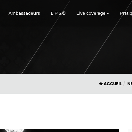
Ambassadeurs
E.P.S.©
Live coverage
Prati
ACCUEIL
N