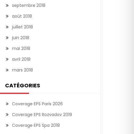
septembre 2018
août 2018
juillet 2018
juin 2018
mai 2018
avril 2018
mars 2018
CATÉGORIES
Coverage EPS Paris 2026
Coverage EPS Rozvadov 2019
Coverage EPS Spa 2018