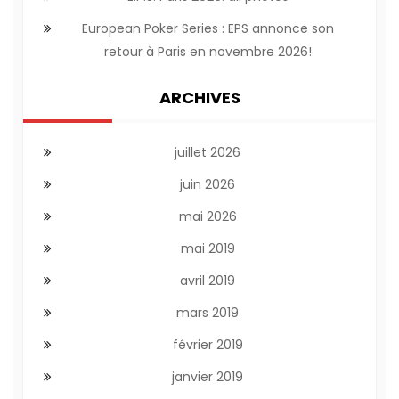
European Poker Series : EPS annonce son
retour à Paris en novembre 2026!
ARCHIVES
juillet 2026
juin 2026
mai 2026
mai 2019
avril 2019
mars 2019
février 2019
janvier 2019