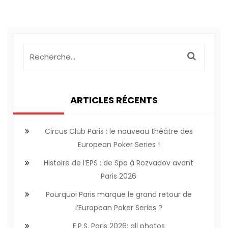
ARTICLES RÉCENTS
Circus Club Paris : le nouveau théâtre des
European Poker Series !
Histoire de l’EPS : de Spa à Rozvadov avant
Paris 2026
Pourquoi Paris marque le grand retour de
l’European Poker Series ?
E.P.S. Paris 2026: all photos