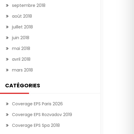
septembre 2018
août 2018
juillet 2018
juin 2018
mai 2018
avril 2018
mars 2018
CATÉGORIES
Coverage EPS Paris 2026
Coverage EPS Rozvadov 2019
Coverage EPS Spa 2018