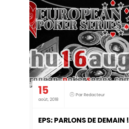
15
Par
Redacteur
août, 2018
EPS: PARLONS DE DEMAIN !