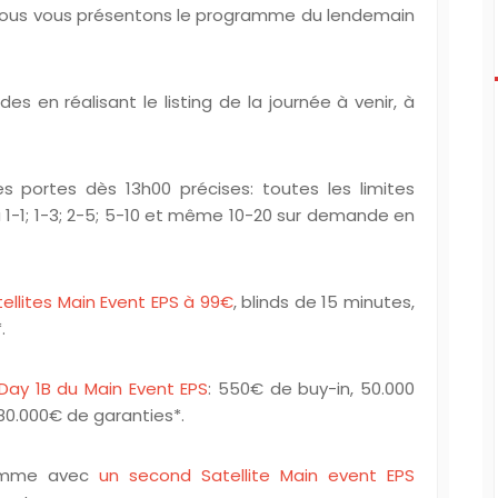
ée, nous vous présentons le programme du lendemain
s en réalisant le listing de la journée à venir, à
s portes dès 13h00 précises: toutes les limites
1-1; 1-3; 2-5; 5-10 et même 10-20 sur demande en
ellites Main Event EPS à 99€
, blinds de 15 minutes,
.
 Day 1B du Main Event EPS
: 550€ de buy-in, 50.000
80.000€ de garanties*.
ramme avec
un second Satellite Main event EPS