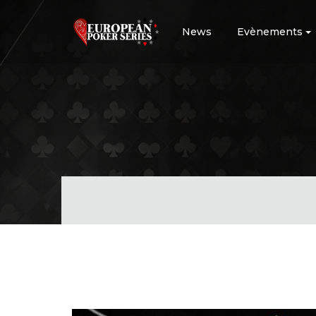
News
Evènements