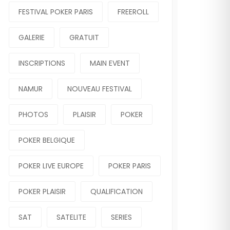
FESTIVAL POKER PARIS
FREEROLL
GALERIE
GRATUIT
INSCRIPTIONS
MAIN EVENT
NAMUR
NOUVEAU FESTIVAL
PHOTOS
PLAISIR
POKER
POKER BELGIQUE
POKER LIVE EUROPE
POKER PARIS
POKER PLAISIR
QUALIFICATION
SAT
SATELITE
SERIES