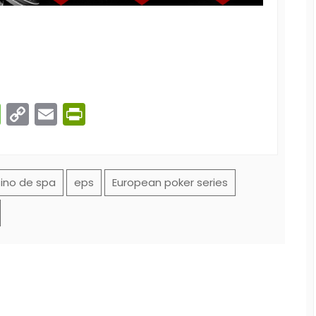
n
gram
ber
Message
Copy
Email
PrintFriendly
Link
ino de spa
eps
European poker series