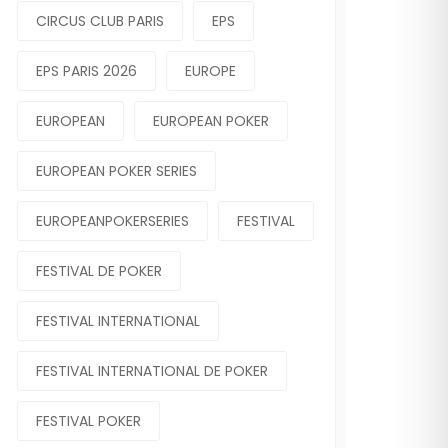
CIRCUS CLUB PARIS
EPS
EPS PARIS 2026
EUROPE
EUROPEAN
EUROPEAN POKER
EUROPEAN POKER SERIES
EUROPEANPOKERSERIES
FESTIVAL
FESTIVAL DE POKER
FESTIVAL INTERNATIONAL
FESTIVAL INTERNATIONAL DE POKER
FESTIVAL POKER