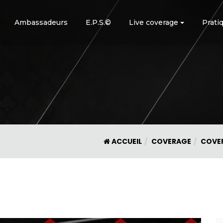
Ambassadeurs
E.P.S.©
Live coverage
Prati
ACCUEIL
COVERAGE
COVER