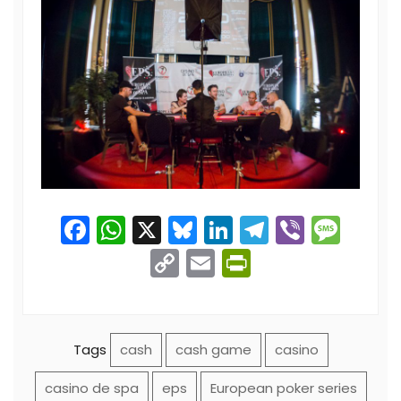
Facebook
WhatsApp
X
Bluesky
LinkedIn
Telegram
Viber
Mes
Copy
Email
PrintFriend
Link
Tags
cash
cash game
casino
casino de spa
eps
European poker series