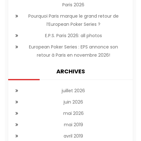
Paris 2026
Pourquoi Paris marque le grand retour de
l’European Poker Series ?
E.P.S. Paris 2026: all photos
European Poker Series : EPS annonce son
retour à Paris en novembre 2026!
ARCHIVES
juillet 2026
juin 2026
mai 2026
mai 2019
avril 2019