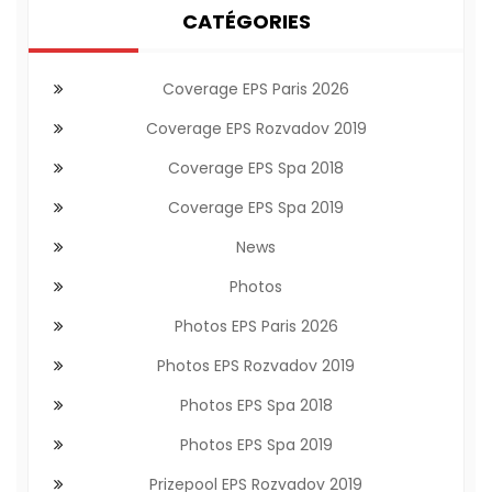
CATÉGORIES
Coverage EPS Paris 2026
Coverage EPS Rozvadov 2019
Coverage EPS Spa 2018
Coverage EPS Spa 2019
News
Photos
Photos EPS Paris 2026
Photos EPS Rozvadov 2019
Photos EPS Spa 2018
Photos EPS Spa 2019
Prizepool EPS Rozvadov 2019