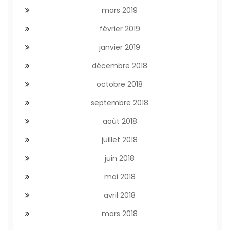
mars 2019
février 2019
janvier 2019
décembre 2018
octobre 2018
septembre 2018
août 2018
juillet 2018
juin 2018
mai 2018
avril 2018
mars 2018