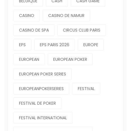
BELGIQUE
CASH
CASH GAME
CASINO
CASINO DE NAMUR
CASINO DE SPA
CIRCUS CLUB PARIS
EPS
EPS PARIS 2026
EUROPE
EUROPEAN
EUROPEAN POKER
EUROPEAN POKER SERIES
EUROPEANPOKERSERIES
FESTIVAL
FESTIVAL DE POKER
FESTIVAL INTERNATIONAL