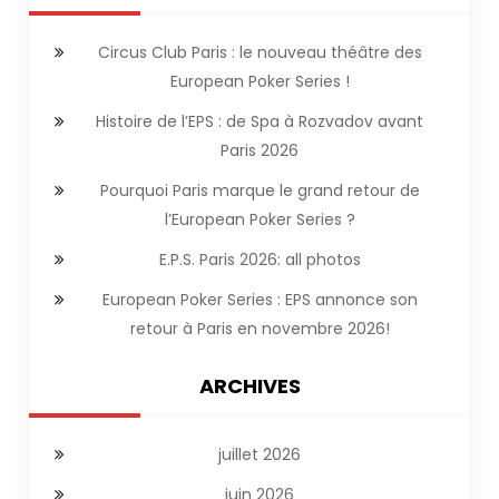
Circus Club Paris : le nouveau théâtre des
European Poker Series !
Histoire de l’EPS : de Spa à Rozvadov avant
Paris 2026
Pourquoi Paris marque le grand retour de
l’European Poker Series ?
E.P.S. Paris 2026: all photos
European Poker Series : EPS annonce son
retour à Paris en novembre 2026!
ARCHIVES
juillet 2026
juin 2026