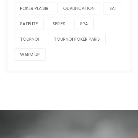
POKER PLAISIR
QUALIFICATION
SAT
SATELITE
SERIES
SPA
TOURNOI
TOURNOI POKER PARIS
WARM UP