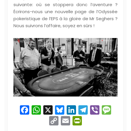
suivante: où se stoppera donc l’aventure ?
Écrirons-nous une nouvelle page de l’Odyssée
pokeristique de l’EPS à la gloire de Mr Seghers ?
Nous suivrons l’affaire, soyez en sûrs !
Facebook
WhatsApp
X
Bluesky
LinkedIn
Telegram
Viber
Mes
Copy
Email
PrintFriend
Link