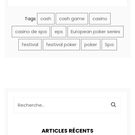
Tags
cash
cash game
casino
casino de spa
eps
European poker series
festival
festival poker
poker
Spa
ARTICLES RÉCENTS