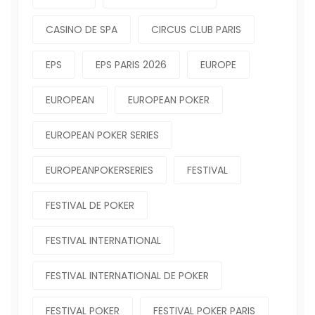
CASINO DE SPA
CIRCUS CLUB PARIS
EPS
EPS PARIS 2026
EUROPE
EUROPEAN
EUROPEAN POKER
EUROPEAN POKER SERIES
EUROPEANPOKERSERIES
FESTIVAL
FESTIVAL DE POKER
FESTIVAL INTERNATIONAL
FESTIVAL INTERNATIONAL DE POKER
FESTIVAL POKER
FESTIVAL POKER PARIS