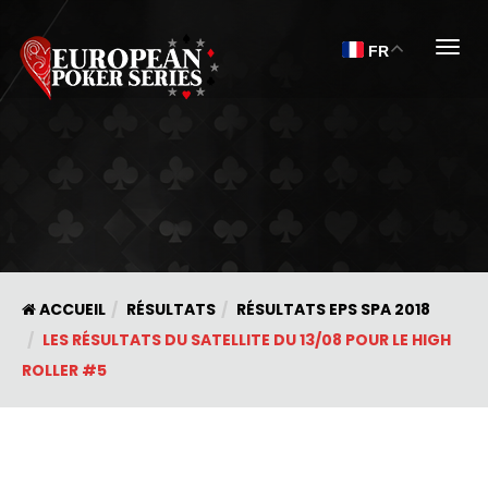
Togg
FR
ACCUEIL
RÉSULTATS
RÉSULTATS EPS SPA 2018
LES RÉSULTATS DU SATELLITE DU 13/08 POUR LE HIGH
ROLLER #5