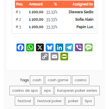
Facebook
WhatsApp
X
Bluesky
LinkedIn
Telegram
Viber
Mes
Copy
Email
PrintFriend
Link
Tags
cash
cash game
casino
casino de spa
eps
European poker series
festival
festival poker
poker
Spa