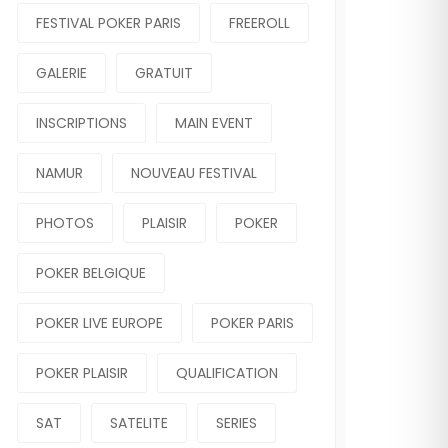
FESTIVAL POKER PARIS
FREEROLL
GALERIE
GRATUIT
INSCRIPTIONS
MAIN EVENT
NAMUR
NOUVEAU FESTIVAL
PHOTOS
PLAISIR
POKER
POKER BELGIQUE
POKER LIVE EUROPE
POKER PARIS
POKER PLAISIR
QUALIFICATION
SAT
SATELITE
SERIES