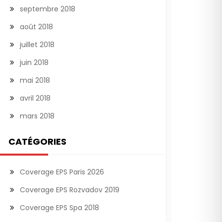
septembre 2018
août 2018
juillet 2018
juin 2018
mai 2018
avril 2018
mars 2018
CATÉGORIES
Coverage EPS Paris 2026
Coverage EPS Rozvadov 2019
Coverage EPS Spa 2018