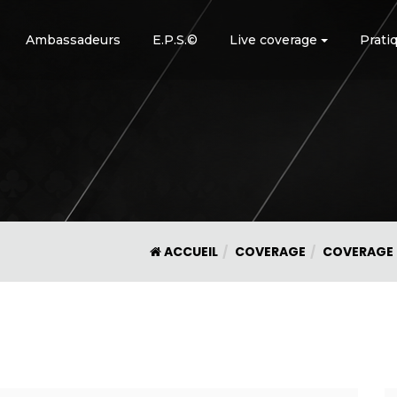
Ambassadeurs
E.P.S.©
Live coverage
Prati
ACCUEIL
COVERAGE
COVERAGE E