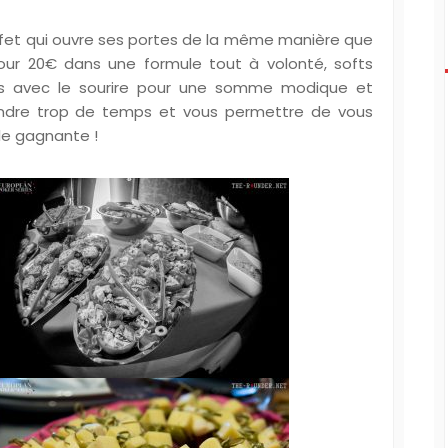
uffet qui ouvre ses portes de la même manière que
 pour 20€ dans une formule tout à volonté, softs
rvis avec le sourire pour une somme modique et
endre trop de temps et vous permettre de vous
mule gagnante !