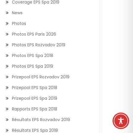
Coverage EPS Spa 2019
News
Photos
Photos EPS Paris 2026
Photos EPS Rozvadov 2019
Photos EPS Spa 2018
Photos EPS Spa 2019
Prizepool EPS Rozvadov 2019
Prizepool EPS Spa 2018
Prizepool EPS Spa 2019
Rapports EPS Spa 2018
Résultats EPS Rozvadov 2019
Résultats EPS Spa 2018