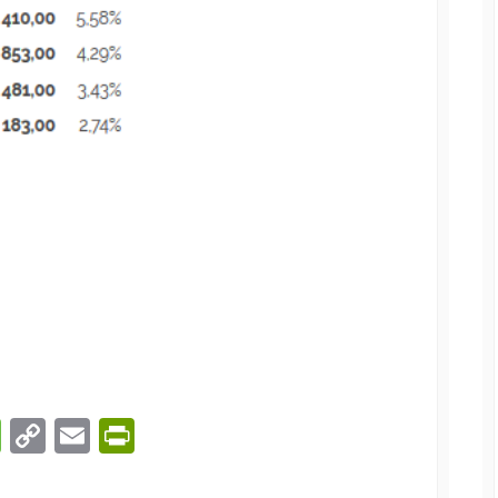
n
gram
ber
Message
Copy
Email
PrintFriendly
Link