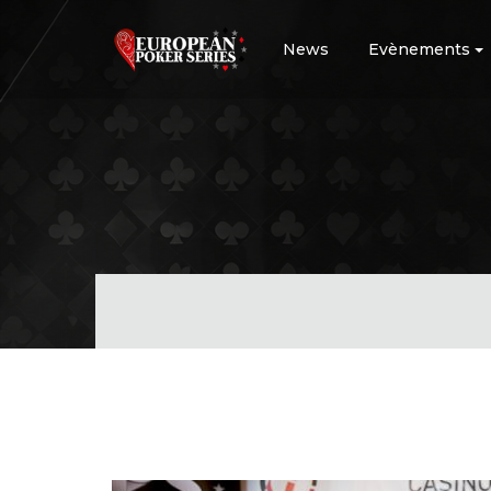
News
Evènements