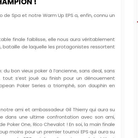
HAMPION !
no de Spa et notre Warm Up EPS a, enfin, connu un
table finale faiblisse, elle nous aura véritablement
ts, bataille de laquelle les protagonistes ressortent
 du bon vieux poker à l’ancienne, sans deal, sans
 tout s’est joué au finish pour un dénouement
opean Poker Series a triomphé, son dauphin en
e notre ami et ambassadeur Gil Thierry qui aura su
e dans une ultime confrontation avec son ami,
Poker One, Rico Chevalot ! En soi, la main finale
coup moins pour un premier tournoi EPS qui aura su