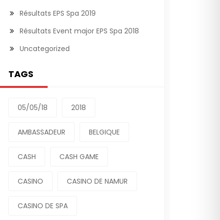
Résultats EPS Spa 2019
Résultats Event major EPS Spa 2018
Uncategorized
TAGS
05/05/18
2018
AMBASSADEUR
BELGIQUE
CASH
CASH GAME
CASINO
CASINO DE NAMUR
CASINO DE SPA