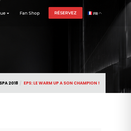
RÉSERVEZ
que
Fan Shop
FR
SPA 2018
EPS: LE WARM UP A SON CHAMPION !