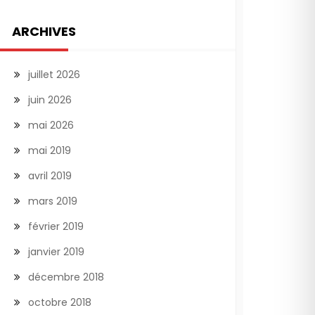
ARCHIVES
juillet 2026
juin 2026
mai 2026
mai 2019
avril 2019
mars 2019
février 2019
janvier 2019
décembre 2018
octobre 2018