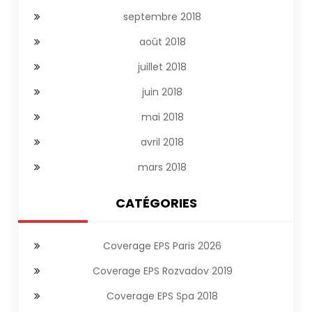
septembre 2018
août 2018
juillet 2018
juin 2018
mai 2018
avril 2018
mars 2018
CATÉGORIES
Coverage EPS Paris 2026
Coverage EPS Rozvadov 2019
Coverage EPS Spa 2018