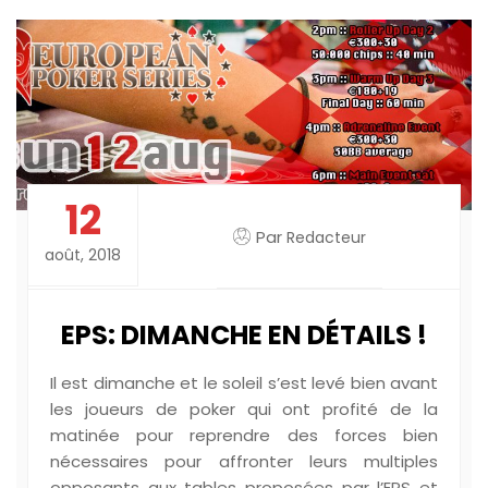
12
Par
Redacteur
août, 2018
EPS: DIMANCHE EN DÉTAILS !
Il est dimanche et le soleil s’est levé bien avant
les joueurs de poker qui ont profité de la
matinée pour reprendre des forces bien
nécessaires pour affronter leurs multiples
opposants aux tables proposées par l’EPS et