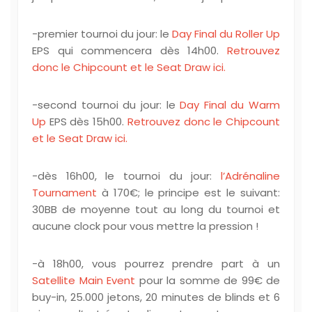
-premier tournoi du jour: le
Day Final du Roller Up
EPS qui commencera dès 14h00.
Retrouvez
donc le Chipcount et le Seat Draw ici.
-second tournoi du jour: le
Day Final du Warm
Up
EPS dès 15h00.
Retrouvez donc le Chipcount
et le Seat Draw ici.
-dès 16h00, le tournoi du jour:
l’Adrénaline
Tournament
à 170€; le principe est le suivant:
30BB de moyenne tout au long du tournoi et
aucune clock pour vous mettre la pression !
-à 18h00, vous pourrez prendre part à un
Satellite Main Event
pour la somme de 99€ de
buy-in, 25.000 jetons, 20 minutes de blinds et 6