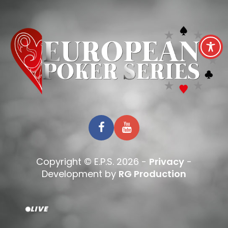
Copyright © E.P.S. 2026 -
Privacy
-
Development by
RG Production
LIVE