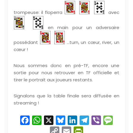
trompeuse: il floperra
avec
en main pour un adversaire
possédant
…turn, un cœur, river, un
cœur !
Nous sommes donc en pré-TF, encore une
sortie pour nous retrouver en TF officielle et
tirer le portrait aux joueurs restants.
Signalons que la table finale sera diffusée en
streaming !
Facebook
WhatsApp
X
Bluesky
LinkedIn
Telegram
Viber
Mes
Copy
Email
PrintFriend