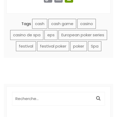
Link
Tags
cash
cash game
casino
casino de spa
eps
European poker series
festival
festival poker
poker
Spa