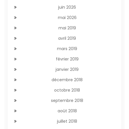
juin 2026
mai 2026
mai 2019
avril 2019
mars 2019
février 2019
janvier 2019
décembre 2018
octobre 2018
septembre 2018
août 2018
juillet 2018