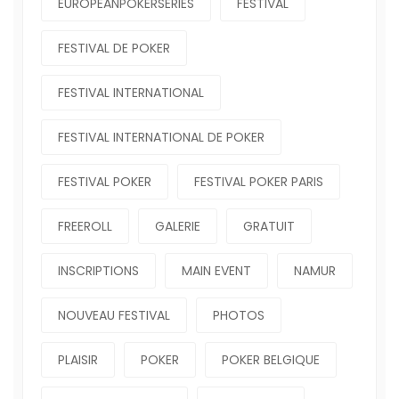
EUROPEANPOKERSERIES
FESTIVAL
FESTIVAL DE POKER
FESTIVAL INTERNATIONAL
FESTIVAL INTERNATIONAL DE POKER
FESTIVAL POKER
FESTIVAL POKER PARIS
FREEROLL
GALERIE
GRATUIT
INSCRIPTIONS
MAIN EVENT
NAMUR
NOUVEAU FESTIVAL
PHOTOS
PLAISIR
POKER
POKER BELGIQUE