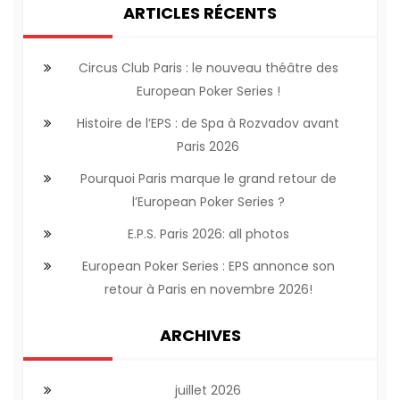
ARTICLES RÉCENTS
Circus Club Paris : le nouveau théâtre des
European Poker Series !
Histoire de l’EPS : de Spa à Rozvadov avant
Paris 2026
Pourquoi Paris marque le grand retour de
l’European Poker Series ?
E.P.S. Paris 2026: all photos
European Poker Series : EPS annonce son
retour à Paris en novembre 2026!
ARCHIVES
juillet 2026