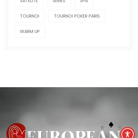
SATELITE
SERIES
SPA
TOURNOI
TOURNOI POKER PARIS
WARM UP