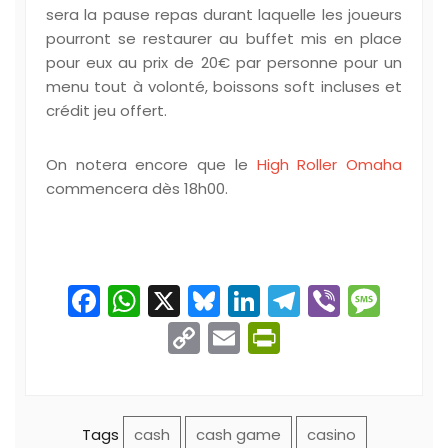
sera la pause repas durant laquelle les joueurs
pourront se restaurer au buffet mis en place
pour eux au prix de 20€ par personne pour un
menu tout à volonté, boissons soft incluses et
crédit jeu offert.
On notera encore que le
High Roller Omaha
commencera dès 18h00.
Facebook
WhatsApp
X
Bluesky
LinkedIn
Telegram
Viber
Mes
Copy
Email
PrintFriend
Link
Tags
cash
cash game
casino