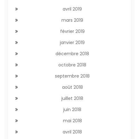
avril 2019
mars 2019
février 2019
janvier 2019
décembre 2018
octobre 2018
septembre 2018
août 2018
juillet 2018
juin 2018
mai 2018
avril 2018