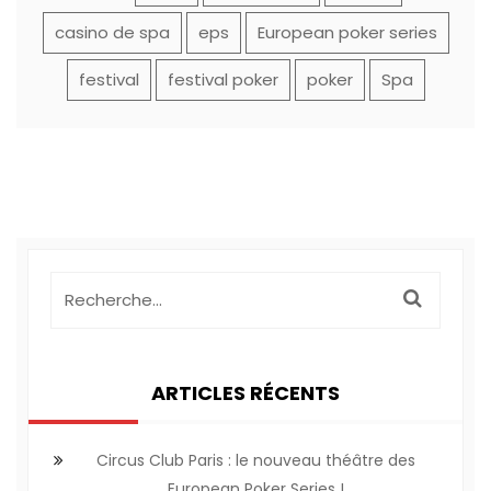
casino de spa
eps
European poker series
festival
festival poker
poker
Spa
ARTICLES RÉCENTS
Circus Club Paris : le nouveau théâtre des
European Poker Series !