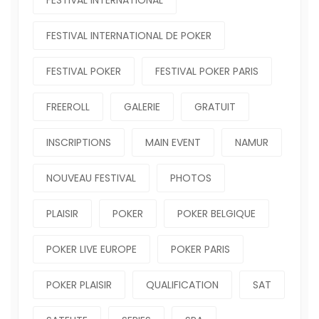
FESTIVAL INTERNATIONAL
FESTIVAL INTERNATIONAL DE POKER
FESTIVAL POKER
FESTIVAL POKER PARIS
FREEROLL
GALERIE
GRATUIT
INSCRIPTIONS
MAIN EVENT
NAMUR
NOUVEAU FESTIVAL
PHOTOS
PLAISIR
POKER
POKER BELGIQUE
POKER LIVE EUROPE
POKER PARIS
POKER PLAISIR
QUALIFICATION
SAT