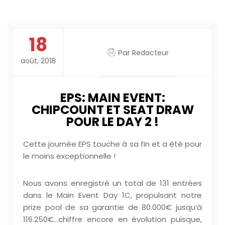
18
Par
Redacteur
août, 2018
EPS: MAIN EVENT:
CHIPCOUNT ET SEAT DRAW
POUR LE DAY 2 !
Cette journée EPS touche à sa fin et a été pour
le moins exceptionnelle !
Nous avons enregistré un total de 131 entrées
dans le Main Event Day 1C, propulsant notre
prize pool de sa garantie de 80.000€ jusqu’à
116.250€…chiffre encore en évolution puisque,