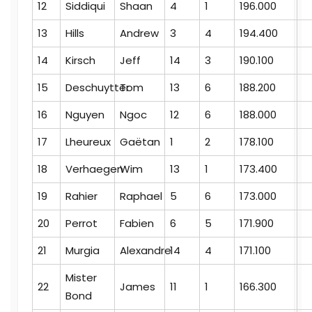
12
Siddiqui
Shaan
4
1
196.000
13
Hills
Andrew
3
4
194.400
14
Kirsch
Jeff
14
3
190.100
15
Deschuytter
Tom
13
6
188.200
16
Nguyen
Ngoc
12
6
188.000
17
Lheureux
Gaëtan
1
2
178.100
18
Verhaegen
Wim
13
1
173.400
19
Rahier
Raphael
5
6
173.000
20
Perrot
Fabien
6
5
171.900
21
Murgia
Alexandre
14
4
171.100
Mister
22
James
11
1
166.300
Bond