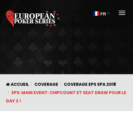
Togg
FR
ACCUEIL
COVERAGE
COVERAGE EPS SPA 2018
EPS: MAIN EVENT: CHIPCOUNT ET SEAT DRAW POUR LE
DAY 2 !