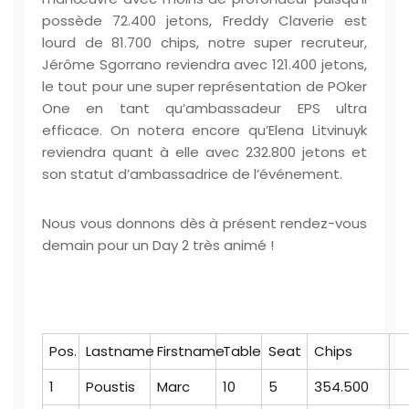
possède 72.400 jetons, Freddy Claverie est
lourd de 81.700 chips, notre super recruteur,
Jérôme Sgorrano reviendra avec 121.400 jetons,
le tout pour une super représentation de POker
One en tant qu’ambassadeur EPS ultra
efficace. On notera encore qu’Elena Litvinuyk
reviendra quant à elle avec 232.800 jetons et
son statut d’ambassadrice de l’événement.
Nous vous donnons dès à présent rendez-vous
demain pour un Day 2 très animé !
Pos.
Lastname
Firstname
Table
Seat
Chips
1
Poustis
Marc
10
5
354.500