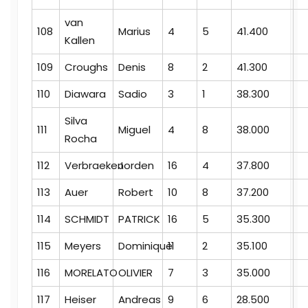
van
108
Marius
4
5
41.400
Kallen
109
Croughs
Denis
8
2
41.300
110
Diawara
Sadio
3
1
38.300
Silva
111
Miguel
4
8
38.000
Rocha
112
Verbraeken
Jorden
16
4
37.800
113
Auer
Robert
10
8
37.200
114
SCHMIDT
PATRICK
16
5
35.300
115
Meyers
Dominique
11
2
35.100
116
MORELATO
OLIVIER
7
3
35.000
117
Heiser
Andreas
9
6
28.500