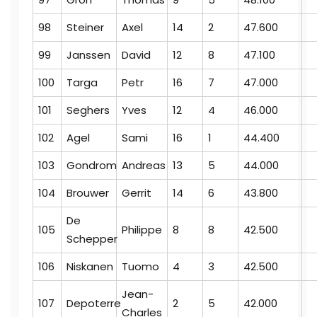
98
Steiner
Axel
14
2
47.600
99
Janssen
David
12
8
47.100
100
Targa
Petr
16
7
47.000
101
Seghers
Yves
12
4
46.000
102
Agel
Sami
16
1
44.400
103
Gondrom
Andreas
13
5
44.000
104
Brouwer
Gerrit
14
6
43.800
De
105
Philippe
8
8
42.500
Schepper
106
Niskanen
Tuomo
4
3
42.500
Jean-
107
Depoterre
2
5
42.000
Charles