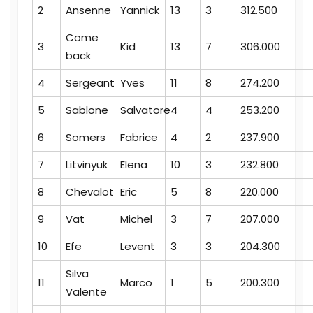
2
Ansenne
Yannick
13
3
312.500
Come
3
Kid
13
7
306.000
back
4
Sergeant
Yves
11
8
274.200
5
Sablone
Salvatore
4
4
253.200
6
Somers
Fabrice
4
2
237.900
7
Litvinyuk
Elena
10
3
232.800
8
Chevalot
Eric
5
8
220.000
9
Vat
Michel
3
7
207.000
10
Efe
Levent
3
3
204.300
Silva
11
Marco
1
5
200.300
Valente