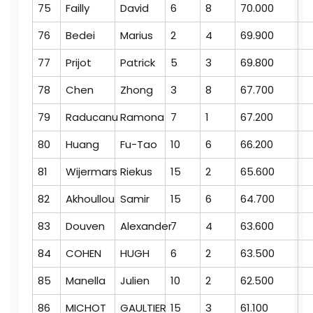
75
Failly
David
6
8
70.000
76
Bedei
Marius
2
4
69.900
77
Prijot
Patrick
5
3
69.800
78
Chen
Zhong
3
8
67.700
79
Raducanu
Ramona
7
1
67.200
80
Huang
Fu-Tao
10
6
66.200
81
Wijermars
Riekus
15
2
65.600
82
Akhoullou
Samir
15
6
64.700
83
Douven
Alexander
7
4
63.600
84
COHEN
HUGH
6
2
63.500
85
Manella
Julien
10
2
62.500
86
MICHOT
GAULTIER
15
3
61.100