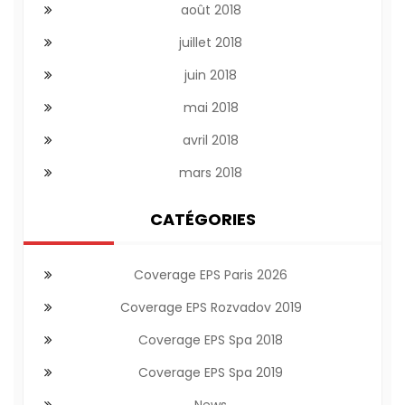
août 2018
juillet 2018
juin 2018
mai 2018
avril 2018
mars 2018
CATÉGORIES
Coverage EPS Paris 2026
Coverage EPS Rozvadov 2019
Coverage EPS Spa 2018
Coverage EPS Spa 2019