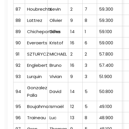
87
Houbrechts
Kevin
2
7
59.300
88
Lattrez
Olivier
9
8
59.300
89
Chicheportiche
Gilles
14
1
59.100
90
Everaerts
Kristof
16
6
59.000
91
SZTURYCZ
MICHAEL
2
2
57.800
92
Englebert
Bruno
16
3
57.400
93
Lurquin
Vivian
9
3
51.900
Gonzalez
94
David
14
5
50.800
Palla
95
Boujahma
Ismaël
12
5
49.100
96
Traineau
Luc
13
8
48.900
97
Gron
Thomas
9
5
48.100