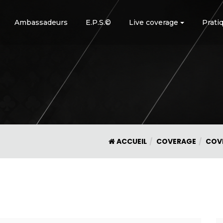
Ambassadeurs
E.P.S.©
Live coverage
Prati
ACCUEIL
COVERAGE
COVE