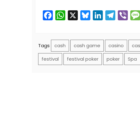
Facebook
WhatsApp
X
Bluesky
LinkedI
Tele
Vi
Tags
cash
cash game
casino
cas
festival
festival poker
poker
Spa