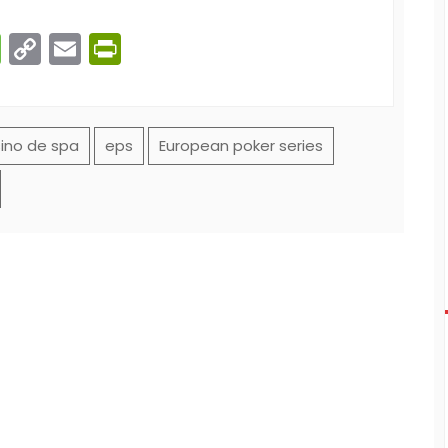
n
gram
ber
Message
Copy
Email
PrintFriendly
Link
ino de spa
eps
European poker series