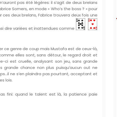
’auront pas été légères: il s’agit de deux brelans
d Fabrice Somers, en mode « Who’s the boss ? » pour
 ces deux brelans, Fabrice trouvera deux fois une
nsi dire variées et inattendues comme
ter ce genre de coup mais Mustafa est de ceux-là,
omme elles sont, sans détour, le regard droit et
le-ci est cruelle, analysant son jeu, sans grande
ns grande chance non plus puisqu’aucun out ne
oups…il ne s’en plaindra pas pourtant, acceptant et
es lois.
as fini: quand le talent est là, la patience paie