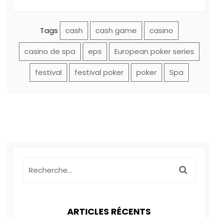
Tags
cash
cash game
casino
casino de spa
eps
European poker series
festival
festival poker
poker
Spa
ARTICLES RÉCENTS