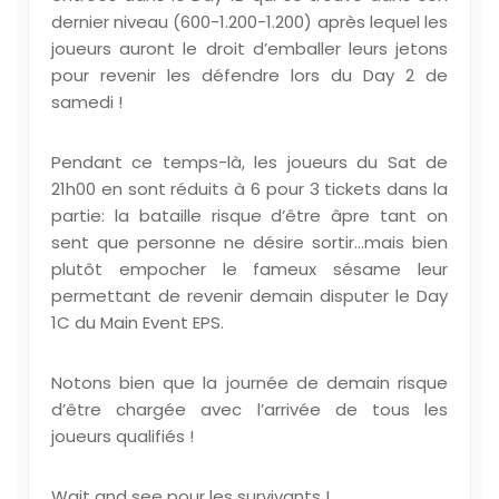
dernier niveau (600-1.200-1.200) après lequel les
joueurs auront le droit d’emballer leurs jetons
pour revenir les défendre lors du Day 2 de
samedi !
Pendant ce temps-là, les joueurs du Sat de
21h00 en sont réduits à 6 pour 3 tickets dans la
partie: la bataille risque d’être âpre tant on
sent que personne ne désire sortir…mais bien
plutôt empocher le fameux sésame leur
permettant de revenir demain disputer le Day
1C du Main Event EPS.
Notons bien que la journée de demain risque
d’être chargée avec l’arrivée de tous les
joueurs qualifiés !
Wait and see pour les survivants !