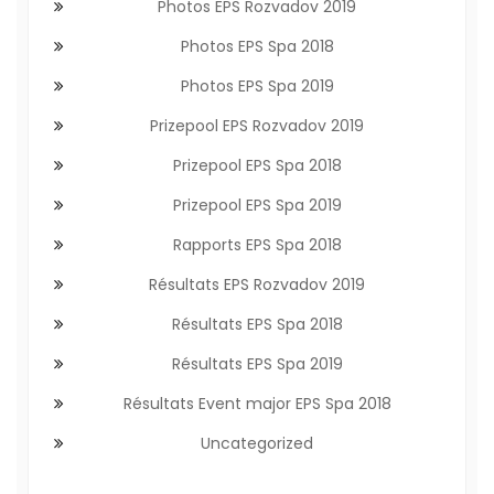
Photos EPS Rozvadov 2019
Photos EPS Spa 2018
Photos EPS Spa 2019
Prizepool EPS Rozvadov 2019
Prizepool EPS Spa 2018
Prizepool EPS Spa 2019
Rapports EPS Spa 2018
Résultats EPS Rozvadov 2019
Résultats EPS Spa 2018
Résultats EPS Spa 2019
Résultats Event major EPS Spa 2018
Uncategorized