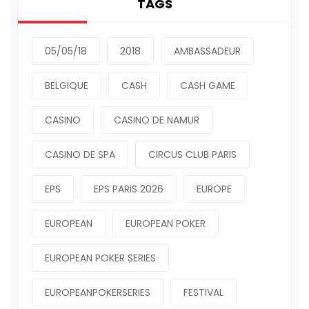
TAGS
05/05/18
2018
AMBASSADEUR
BELGIQUE
CASH
CASH GAME
CASINO
CASINO DE NAMUR
CASINO DE SPA
CIRCUS CLUB PARIS
EPS
EPS PARIS 2026
EUROPE
EUROPEAN
EUROPEAN POKER
EUROPEAN POKER SERIES
EUROPEANPOKERSERIES
FESTIVAL