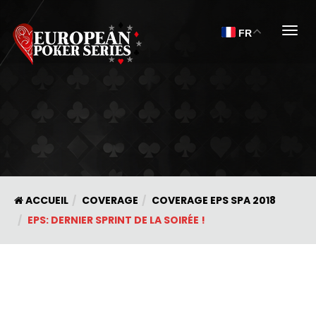
Togg
FR
ACCUEIL
COVERAGE
COVERAGE EPS SPA 2018
EPS: DERNIER SPRINT DE LA SOIRÉE !