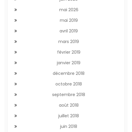
mai 2026
mai 2019
avril 2019
mars 2019
février 2019
janvier 2019
décembre 2018
octobre 2018
septembre 2018
août 2018
juillet 2018
juin 2018