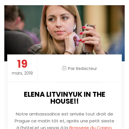
19
Par
Redacteur
mars, 2019
ELENA LITVINYUK IN THE
HOUSE!!
Notre ambassadrice est arrivée tout droit de
Prague ce matin tôt et, après une petit sieste
à l’hôtel et un repas à la
Brasserie du Casino
,