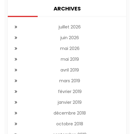
ARCHIVES
juillet 2026
juin 2026
mai 2026
mai 2019
avril 2019
mars 2019
février 2019
janvier 2019
décembre 2018
octobre 2018