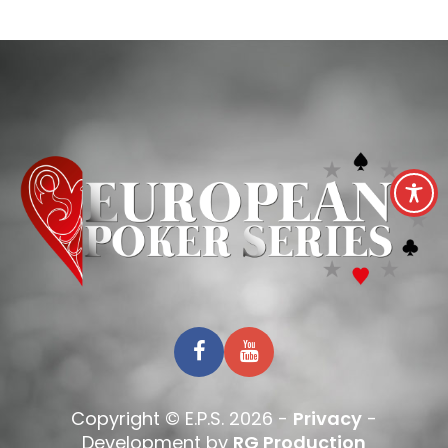
Copyright © E.P.S. 2026 -
Privacy
-
Development by
RG Production