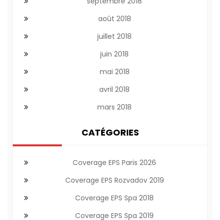
septembre 2018
août 2018
juillet 2018
juin 2018
mai 2018
avril 2018
mars 2018
CATÉGORIES
Coverage EPS Paris 2026
Coverage EPS Rozvadov 2019
Coverage EPS Spa 2018
Coverage EPS Spa 2019