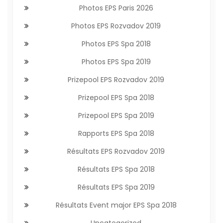
Photos EPS Paris 2026
Photos EPS Rozvadov 2019
Photos EPS Spa 2018
Photos EPS Spa 2019
Prizepool EPS Rozvadov 2019
Prizepool EPS Spa 2018
Prizepool EPS Spa 2019
Rapports EPS Spa 2018
Résultats EPS Rozvadov 2019
Résultats EPS Spa 2018
Résultats EPS Spa 2019
Résultats Event major EPS Spa 2018