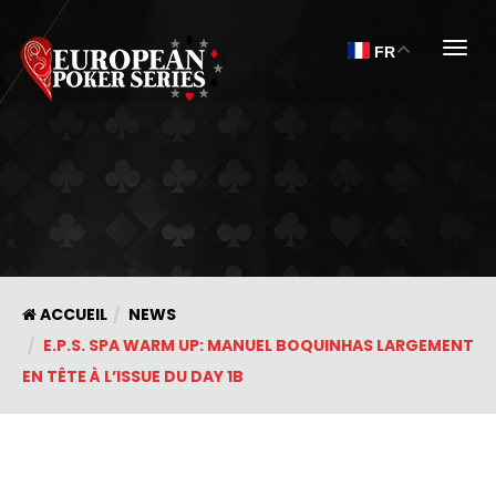
Togg
FR
ACCUEIL
NEWS
E.P.S. SPA WARM UP: MANUEL BOQUINHAS LARGEMENT
EN TÊTE À L’ISSUE DU DAY 1B