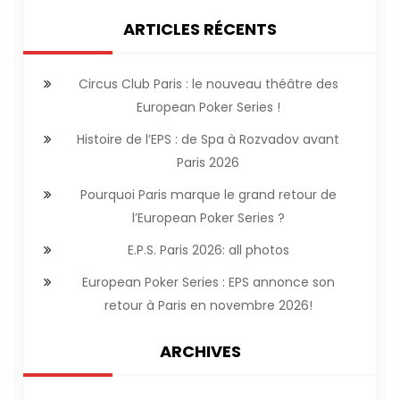
ARTICLES RÉCENTS
Circus Club Paris : le nouveau théâtre des
European Poker Series !
Histoire de l’EPS : de Spa à Rozvadov avant
Paris 2026
Pourquoi Paris marque le grand retour de
l’European Poker Series ?
E.P.S. Paris 2026: all photos
European Poker Series : EPS annonce son
retour à Paris en novembre 2026!
ARCHIVES