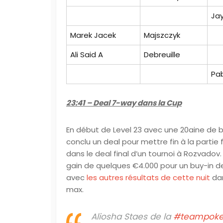
Jay
Marek Jacek
Majszczyk
Ali Said A
Debreuille
Pa
23:41 – Deal 7-way dans la Cup
En début de Level 23 avec une 20aine de b
conclu un deal pour mettre fin à la partie 
dans le deal final d’un tournoi à Rozvadov. 
gain de quelques €4.000 pour un buy-in de 
avec
les autres résultats de cette nuit
dan
max.
Aliosha Staes de la
#teampoke