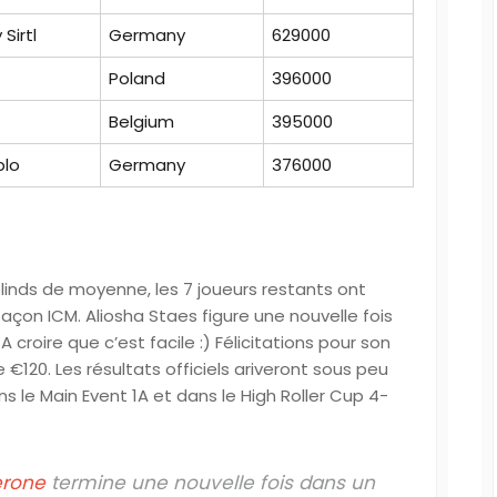
 Sirtl
Germany
629000
Poland
396000
Belgium
395000
blo
Germany
376000
linds de moyenne, les 7 joueurs restants ont
façon ICM. Aliosha Staes figure une nouvelle fois
A croire que c’est facile :) Félicitations pour son
€120. Les résultats officiels ariveront sous peu
s le Main Event 1A et dans le High Roller Cup 4-
rone
termine une nouvelle fois dans un