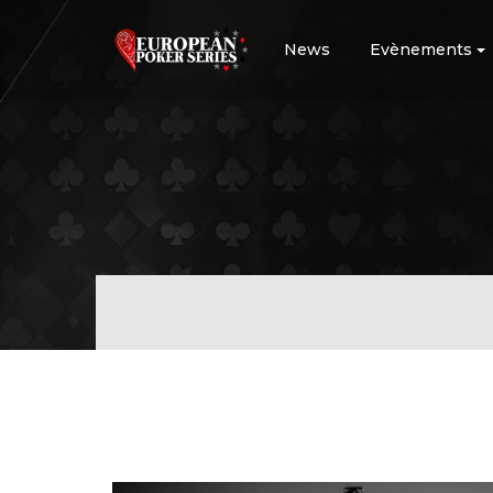
News
Evènements