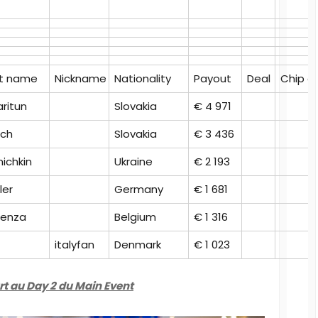
t name
Nickname
Nationality
Payout
Deal
Chip c
ritun
Slovakia
€ 4 971
ich
Slovakia
€ 3 436
nichkin
Ukraine
€ 2 193
ler
Germany
€ 1 681
tenza
Belgium
€ 1 316
italyfan
Denmark
€ 1 023
art au Day 2 du Main Event