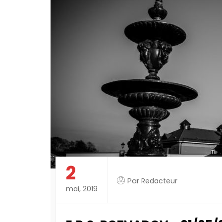
2
Par
Redacteur
mai, 2019