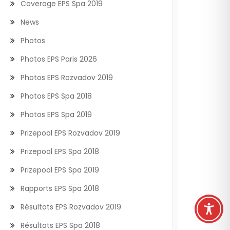
Coverage EPS Spa 2019
News
Photos
ount
Photos EPS Paris 2026
Photos EPS Rozvadov 2019
Photos EPS Spa 2018
Photos EPS Spa 2019
Prizepool EPS Rozvadov 2019
Prizepool EPS Spa 2018
Prizepool EPS Spa 2019
Rapports EPS Spa 2018
Résultats EPS Rozvadov 2019
Résultats EPS Spa 2018