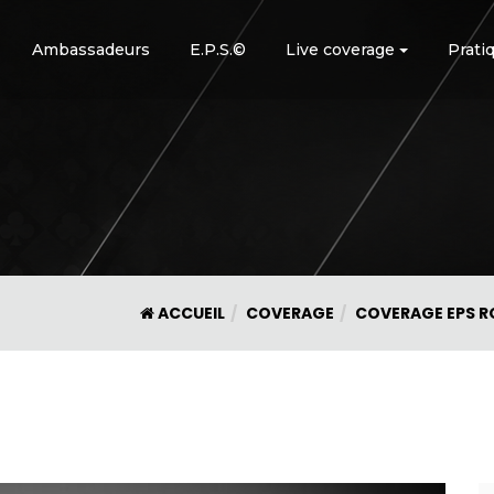
Ambassadeurs
E.P.S.©
Live coverage
Prati
ACCUEIL
COVERAGE
COVERAGE EPS R