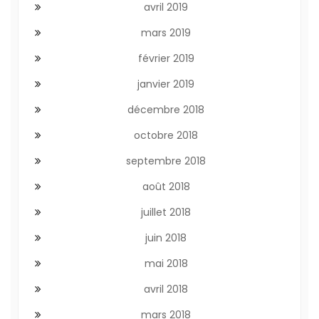
avril 2019
mars 2019
février 2019
janvier 2019
décembre 2018
octobre 2018
septembre 2018
août 2018
juillet 2018
juin 2018
mai 2018
avril 2018
mars 2018