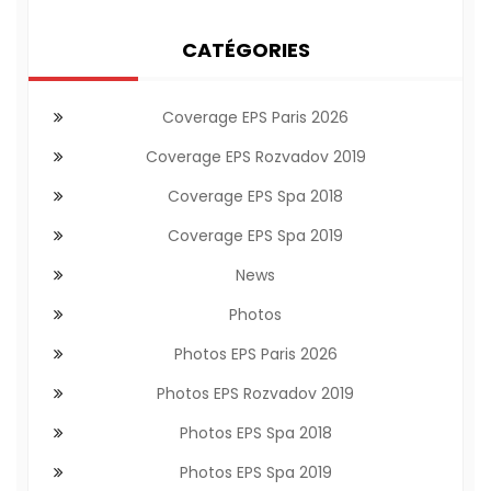
CATÉGORIES
Coverage EPS Paris 2026
Coverage EPS Rozvadov 2019
Coverage EPS Spa 2018
Coverage EPS Spa 2019
News
Photos
Photos EPS Paris 2026
Photos EPS Rozvadov 2019
Photos EPS Spa 2018
Photos EPS Spa 2019