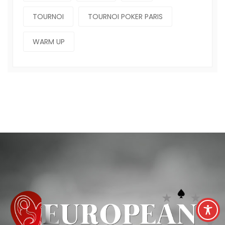
TOURNOI
TOURNOI POKER PARIS
WARM UP