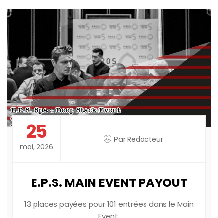
25
Par
Redacteur
mai, 2026
E.P.S. MAIN EVENT PAYOUT
13 places payées pour 101 entrées dans le Main
Event.