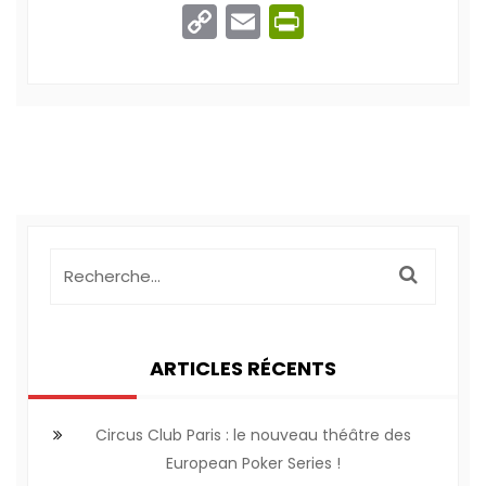
Copy
Email
PrintFriend
Link
ARTICLES RÉCENTS
Circus Club Paris : le nouveau théâtre des
European Poker Series !