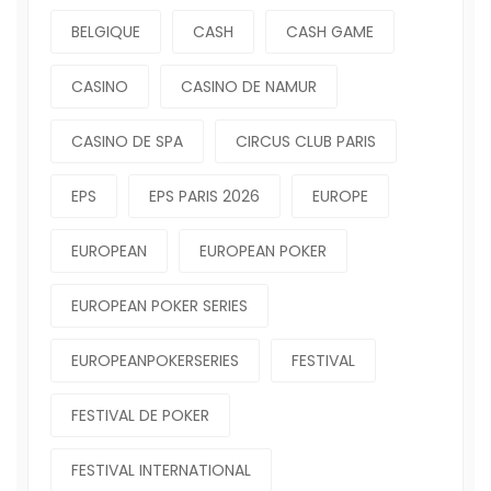
BELGIQUE
CASH
CASH GAME
CASINO
CASINO DE NAMUR
CASINO DE SPA
CIRCUS CLUB PARIS
EPS
EPS PARIS 2026
EUROPE
EUROPEAN
EUROPEAN POKER
EUROPEAN POKER SERIES
EUROPEANPOKERSERIES
FESTIVAL
FESTIVAL DE POKER
FESTIVAL INTERNATIONAL