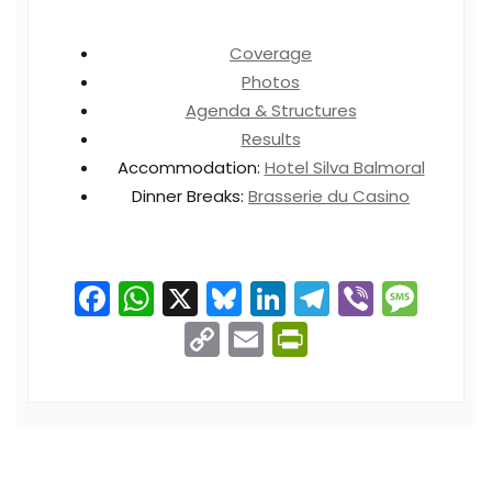
Coverage
Photos
Agenda & Structures
Results
Accommodation:
Hotel Silva Balmoral
Dinner Breaks:
Brasserie du Casino
Facebook
WhatsApp
X
Bluesky
LinkedIn
Telegram
Viber
Mes
Copy
Email
PrintFriend
Link