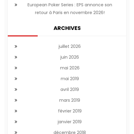
European Poker Series : EPS annonce son
retour à Paris en novembre 2026!
ARCHIVES
juillet 2026
juin 2026
mai 2026
mai 2019
avril 2019
mars 2019
février 2019
janvier 2019
décembre 2018