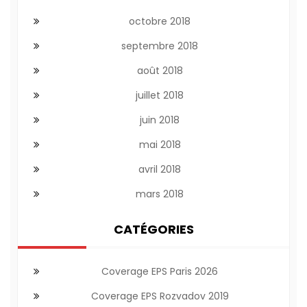
octobre 2018
septembre 2018
août 2018
juillet 2018
juin 2018
mai 2018
avril 2018
mars 2018
CATÉGORIES
Coverage EPS Paris 2026
Coverage EPS Rozvadov 2019