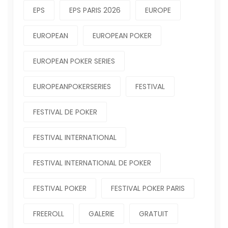
EPS
EPS PARIS 2026
EUROPE
EUROPEAN
EUROPEAN POKER
EUROPEAN POKER SERIES
EUROPEANPOKERSERIES
FESTIVAL
FESTIVAL DE POKER
FESTIVAL INTERNATIONAL
FESTIVAL INTERNATIONAL DE POKER
FESTIVAL POKER
FESTIVAL POKER PARIS
FREEROLL
GALERIE
GRATUIT