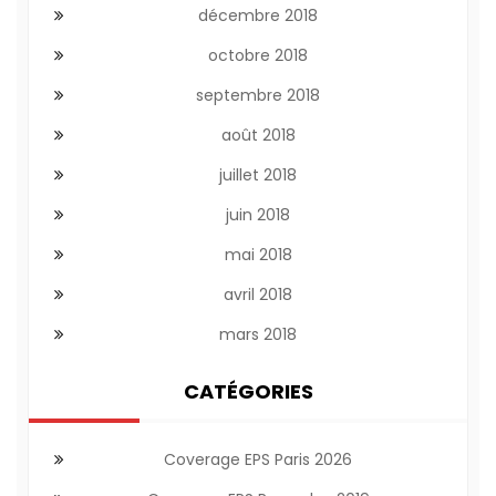
décembre 2018
octobre 2018
septembre 2018
août 2018
juillet 2018
juin 2018
mai 2018
avril 2018
mars 2018
CATÉGORIES
Coverage EPS Paris 2026