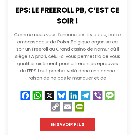
EPS: LE FREEROLL PB, C’EST CE
SOIR !
Comme nous vous l’annoncions il y a peu, notre
ambassadeur de Poker Belgique organise ce
soir un Freeroll au Grand casino de Namur où il
siège ! A priori, celui-ci vous permettra de vous
qualifier aisément pour différentes épreuves
de l’EPS tout proche: voilà donc une bonne
raison de ne pas le manquer et de
Facebook
WhatsApp
X
Bluesky
LinkedIn
Telegram
Viber
Mes
Copy
Email
PrintFriend
Link
EN SAVOIR PLUS