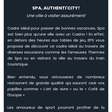
SPA, AUTHENTI'CITY!
Une ville à visiter assurément!
Cadre idéal pour passer de bonnes vacances, Spa
est bien plus qu’une ville avec un Casino ! En effet,
en dehors des heures aux tables de jeu, EPS vous
propose de découvrir ce cadre idéal au travers de
diverses excursions comme les fameuses Thermes
de Spa ou en visitant la ville au travers du train
touristique.
Bien entendu, vous retrouverez de nombreux
restaurant de grande qualité qui sauront ravir vos
papilles comme « L’art de vivre » ou le « Café de
l’Europe ».
Les amoureux de sport pourront profiter de la