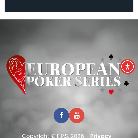
Copyright © E.P.S. 2026 -
Privacy
-