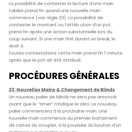
La possiblité de contester la lecture d’une main
tablée prend fin quand une nouvelle main
commence (voir règle 23). La possibilité de
contester le montant ou l’attrib ution d’un pot
prend fin après une action substantielle lors du
coup suivant. Si une main finit durant un break, le
droit à
toutes contestations cette main prend fin 1 minute
après que le pot ait été attribué.
PROCÉDURES GÉNÉRALES
23: Nouvelles Mains & Changement de Blinds
Un nouveau palier de blinds ne sera pas annoncé
avant que le “timer” n’indique le zéro. Le nouveau
palier commencera à la prochaine main. Une
nouvelle main commence au premier battement
de cartes du croupier, à la poussée du bouton d’un