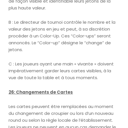
de façon visible et identifiable leurs jetons de la
plus haute valeur.
B : Le directeur de tournoi contrôle le nombre et la
valeur des jetons en jeu et peut, à sa discrétion
procéder à un Color-Up. Ces “Color-ups” seront
annoncés. Le “Color-up” désigne le “change” de
jetons.
C : Les joueurs ayant une main « vivante » doivent
impérativement garder leurs cartes visibles, à la
vue de toute la table et à tous moments.
26: Changements de Cartes
Les cartes peuvent être remplacées au moment
du changement de croupier ou lors d’un nouveau
round ou selon la règle locale de l’établissement.
Les joueurs ne peuvent en aucun cas demander le