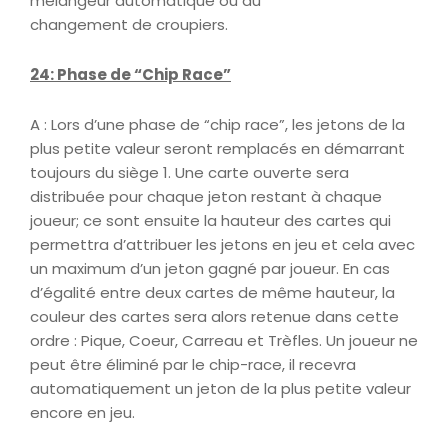
mélangeur automatique ou au
changement de croupiers.
24: Phase de “Chip Race”
A : Lors d’une phase de “chip race”, les jetons de la
plus petite valeur seront remplacés en démarrant
toujours du siège 1. Une carte ouverte sera
distribuée pour chaque jeton restant à chaque
joueur; ce sont ensuite la hauteur des cartes qui
permettra d’attribuer les jetons en jeu et cela avec
un maximum d’un jeton gagné par joueur. En cas
d’égalité entre deux cartes de même hauteur, la
couleur des cartes sera alors retenue dans cette
ordre : Pique, Coeur, Carreau et Trèfles. Un joueur ne
peut être éliminé par le chip-race, il recevra
automatiquement un jeton de la plus petite valeur
encore en jeu.