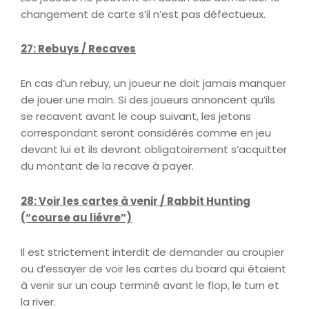
changement de carte s’il n’est pas défectueux.
27: Rebuys / Recaves
En cas d’un rebuy, un joueur ne doit jamais manquer
de jouer une main. Si des joueurs annoncent qu’ils
se recavent avant le coup suivant, les jetons
correspondant seront considérés comme en jeu
devant lui et ils devront obligatoirement s’acquitter
du montant de la recave à payer.
28: Voir les cartes à venir / Rabbit Hunting
(“course au liévre”)
Il est strictement interdit de demander au croupier
ou d’essayer de voir les cartes du board qui étaient
à venir sur un coup terminé avant le flop, le turn et
la river.