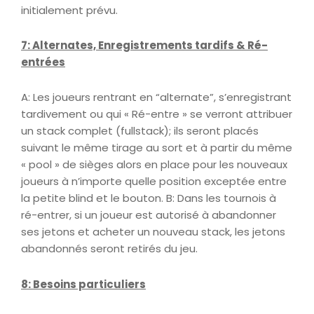
initialement prévu.
7: Alternates, Enregistrements tardifs & Ré-
entrées
A: Les joueurs rentrant en “alternate”, s’enregistrant
tardivement ou qui « Ré-entre » se verront attribuer
un stack complet (fullstack); ils seront placés
suivant le même tirage au sort et à partir du même
« pool » de sièges alors en place pour les nouveaux
joueurs à n’importe quelle position exceptée entre
la petite blind et le bouton. B: Dans les tournois à
ré-entrer, si un joueur est autorisé à abandonner
ses jetons et acheter un nouveau stack, les jetons
abandonnés seront retirés du jeu.
8: Besoins particuliers