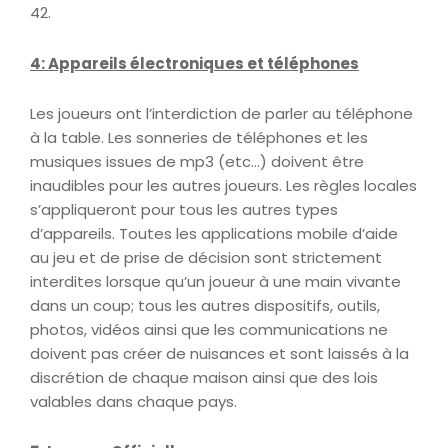
42.
4: Appareils électroniques et téléphones
Les joueurs ont l’interdiction de parler au téléphone
à la table. Les sonneries de téléphones et les
musiques issues de mp3 (etc…) doivent être
inaudibles pour les autres joueurs. Les règles locales
s’appliqueront pour tous les autres types
d’appareils. Toutes les applications mobile d’aide
au jeu et de prise de décision sont strictement
interdites lorsque qu’un joueur à une main vivante
dans un coup; tous les autres dispositifs, outils,
photos, vidéos ainsi que les communications ne
doivent pas créer de nuisances et sont laissés à la
discrétion de chaque maison ainsi que des lois
valables dans chaque pays.