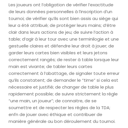
Les joueurs ont l’obligation de vérifier l’exactitude
de leurs données personnelles à l’inscription d’un
tournoi; de vérifier qu’ils sont bien assis au siège qui
leur a été attribué; de protéger leurs mains; d’être
clair dans leurs actions de jeu; de suivre l’action à
table; d’agir à leur tour avec une terminilogie et une
gestuelle claires et défendre leur droit à jouer; de
garder leurs cartes bien visibles et leurs jetons
correctement rangés; de rester à table lorsque leur
main est vivante; de tabler leurs cartes
correctement à l’abattage, de signaler toute erreur
qu’ils constatent; de demander le “time” si cela est
nécessaire et justifié; de changer de table le plus
rapidement possible; de suivre strictement la régle
“une main, un joueur”; de connaitre, de se
soumettre et de respecter les régles de la TDA;
enfn de jouer avec éthique et contribuer de
manière générale au bon déroulement du tournoi.