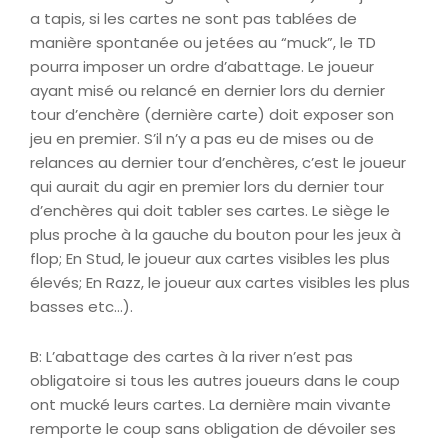
a tapis, si les cartes ne sont pas tablées de
manière spontanée ou jetées au “muck”, le TD
pourra imposer un ordre d’abattage. Le joueur
ayant misé ou relancé en dernier lors du dernier
tour d’enchère (dernière carte) doit exposer son
jeu en premier. S’il n’y a pas eu de mises ou de
relances au dernier tour d’enchères, c’est le joueur
qui aurait du agir en premier lors du dernier tour
d’enchères qui doit tabler ses cartes. Le siège le
plus proche à la gauche du bouton pour les jeux à
flop; En Stud, le joueur aux cartes visibles les plus
élevés; En Razz, le joueur aux cartes visibles les plus
basses etc…).
B: L’abattage des cartes à la river n’est pas
obligatoire si tous les autres joueurs dans le coup
ont mucké leurs cartes. La dernière main vivante
remporte le coup sans obligation de dévoiler ses