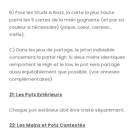
B) Pour les Studs & Razz, la carte la plus haute
parmi les 5 cartes de la main gagnante (et par sa
couleur si nécessaire) (pique, cœur, carreau ,
trèfle).
C) Dans les jeux de partage, le jeton indivisible
concernera la partie High. Si deux mains identiques
remportent le High et le low, le pot sera partagé
aussi équitablement que possible. (voir annexes
complémentaires)
21: Les Pots Extérieurs
Chaque pot extérieur doit être traité séparément.
22: Les Mains et Pots Contestés