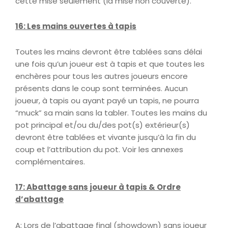
cette mise seulement (la mise non couverte).
16: Les mains ouvertes à tapis
Toutes les mains devront être tablées sans délai
une fois qu’un joueur est à tapis et que toutes les
enchères pour tous les autres joueurs encore
présents dans le coup sont terminées. Aucun
joueur, à tapis ou ayant payé un tapis, ne pourra
“muck” sa main sans la tabler. Toutes les mains du
pot principal et/ou du/des pot(s) extérieur(s)
devront être tablées et vivante jusqu’à la fin du
coup et l’attribution du pot. Voir les annexes
complémentaires.
17: Abattage sans joueur à tapis & Ordre
d’abattage
A: Lors de l’abattage final (showdown) sans joueur