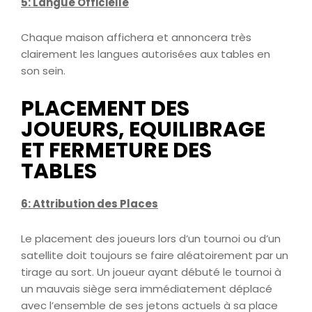
5: Langue Officielle
Chaque maison affichera et annoncera très
clairement les langues autorisées aux tables en
son sein.
PLACEMENT DES
JOUEURS, EQUILIBRAGE
ET FERMETURE DES
TABLES
6: Attribution des Places
Le placement des joueurs lors d’un tournoi ou d’un
satellite doit toujours se faire aléatoirement par un
tirage au sort. Un joueur ayant débuté le tournoi à
un mauvais siège sera immédiatement déplacé
avec l’ensemble de ses jetons actuels à sa place