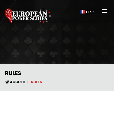
Togg
FR
RULES
ACCUEIL
RULES