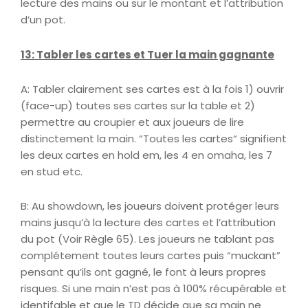
lecture des mains ou sur le montant et l’attribution
d’un pot.
13: Tabler les cartes et Tuer la main gagnante
A: Tabler clairement ses cartes est à la fois 1) ouvrir
(face-up) toutes ses cartes sur la table et 2)
permettre au croupier et aux joueurs de lire
distinctement la main. “Toutes les cartes“ signifient
les deux cartes en hold em, les 4 en omaha, les 7
en stud etc.
B: Au showdown, les joueurs doivent protéger leurs
mains jusqu’à la lecture des cartes et l’attribution
du pot (Voir Règle 65). Les joueurs ne tablant pas
complétement toutes leurs cartes puis “muckant”
pensant qu’ils ont gagné, le font à leurs propres
risques. Si une main n’est pas à 100% récupérable et
identifable et que le TD décide que sa main ne