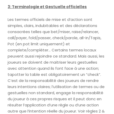
3: Terminologie et Gestuelle officielles
Les termes officiels de mise et d’action sont
simples, clairs, indubitables et des déclarations
consacrées telles que bet/miser, raise/relancer,
call/payer, fold/passer, check/parole, all-in/Tapis,
Pot (en pot limit uniquement) et
complete/compléter… Certains termes locaux
peuvent aussi rejoindre ce standard. Mais aussi, les
joueurs se doivent de maitriser leurs gestuelles
avec attention quand ils font face à une action;
tapotter la table est obligatoirement un “check”.
C’est de la responsabilité des joueurs de rendre
leurs intentions claires; l’utilisation de termes ou de
gestuelles non standard, engage la responsabilité
du joueur à ces propres risques et il peut donc en
résulter l’application d’une règle ou d’une action
autre que l’intention réelle du joueur. Voir règles 2 &