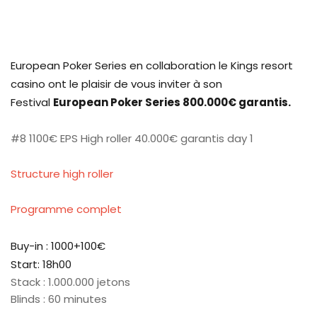
European Poker Series en collaboration le Kings resort
casino ont le plaisir de vous inviter à son
Festival
European Poker Series 800.000€ garantis.
#8 1100€ EPS High roller 40.000€ garantis day 1
Structure high roller
Programme complet
Buy-in : 1000+100€
Start: 18h00
Stack : 1.000.000 jetons
Blinds : 60 minutes