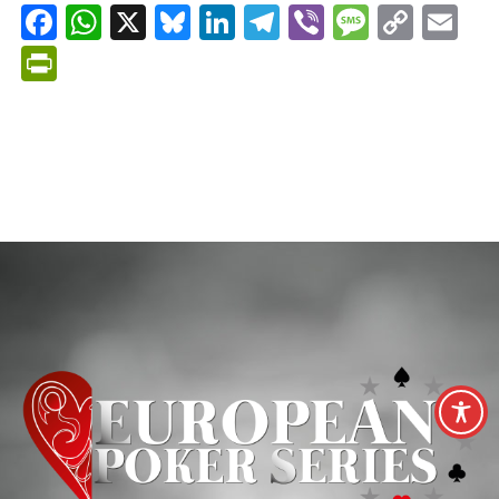
Facebook
WhatsApp
X
Bluesky
LinkedIn
Telegram
Viber
Messa
Cop
Em
Link
PrintFriendly