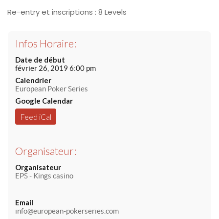
Re-entry et inscriptions : 8 Levels
Infos Horaire:
Date de début
février 26, 2019 6:00 pm
Calendrier
European Poker Series
Google Calendar
Feed iCal
Organisateur:
Organisateur
EPS - Kings casino
Email
info@european-pokerseries.com