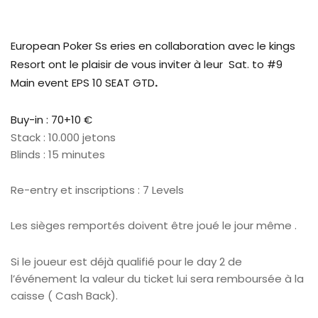
European Poker Ss eries en collaboration avec le kings
Resort ont le plaisir de vous inviter à leur Sat. to #9
Main event EPS 10 SEAT GTD
.
Buy-in : 70+10 €
Stack : 10.000 jetons
Blinds : 15 minutes
Re-entry et inscriptions : 7 Levels
Les sièges remportés doivent être joué le jour même .
Si le joueur est déjà qualifié pour le day 2 de
l’événement la valeur du ticket lui sera remboursée à la
caisse ( Cash Back).