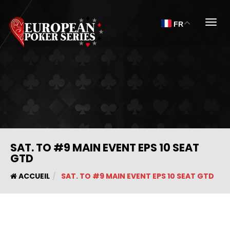
Togg
FR
SAT. TO #9 MAIN EVENT EPS 10 SEAT
GTD
ACCUEIL
SAT. TO #9 MAIN EVENT EPS 10 SEAT GTD