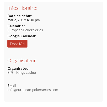
Infos Horaire:
Date de début
mai 2, 2019 4:00 pm
Calendrier
European Poker Series
Google Calendar
Feed iCal
Organisateur:
Organisateur
EPS - Kings casino
Email
info@european-pokerseries.com