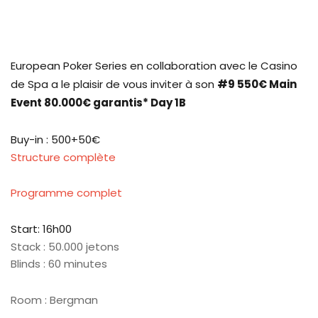
European Poker Series en collaboration avec le Casino
de Spa a le plaisir de vous inviter à son
#9 550€ Main
Event 80.000€ garantis* Day 1B
Buy-in : 500+50€
Structure complète
Programme complet
Start: 16h00
Stack : 50.000 jetons
Blinds : 60 minutes
Room : Bergman