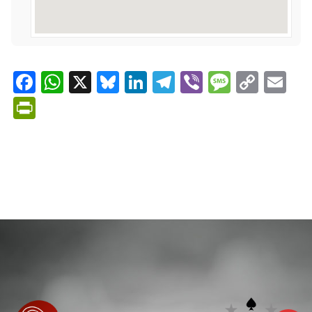
Facebook
WhatsApp
X
Bluesky
LinkedIn
Telegram
Viber
Messa
Cop
Em
Link
PrintFriendly