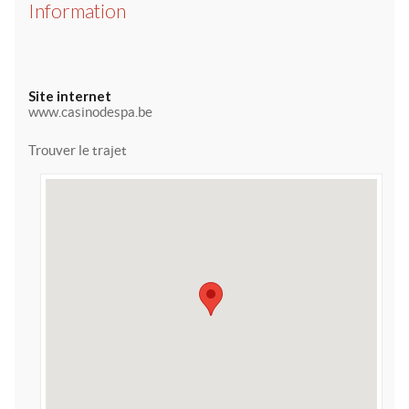
Information
Site internet
www.casinodespa.be
Trouver le trajet