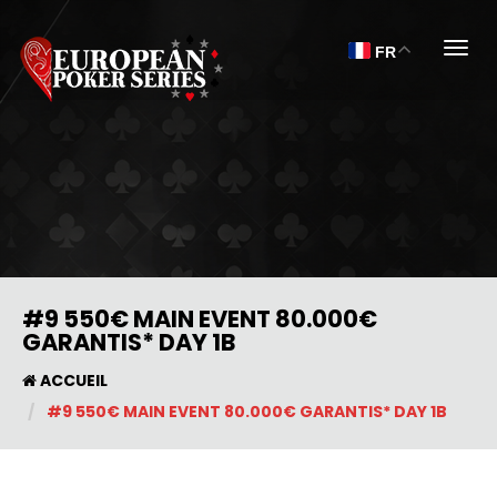
Togg
FR
#9 550€ MAIN EVENT 80.000€
GARANTIS* DAY 1B
ACCUEIL
#9 550€ MAIN EVENT 80.000€ GARANTIS* DAY 1B