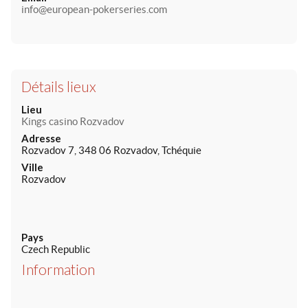
info@european-pokerseries.com
Détails lieux
Lieu
Kings casino Rozvadov
Adresse
Rozvadov 7, 348 06 Rozvadov, Tchéquie
Ville
Rozvadov
Pays
Czech Republic
Information