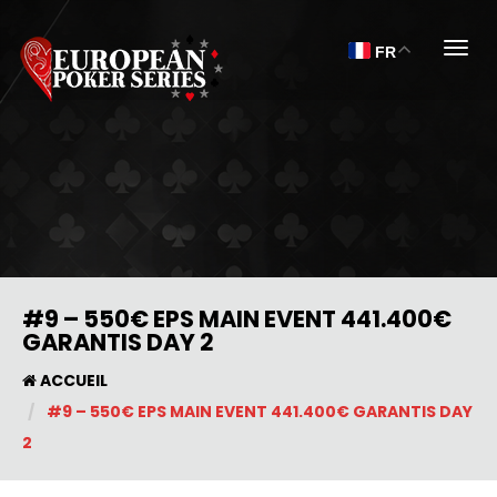
Togg
FR
#9 – 550€ EPS MAIN EVENT 441.400€
GARANTIS DAY 2
ACCUEIL
#9 – 550€ EPS MAIN EVENT 441.400€ GARANTIS DAY
2