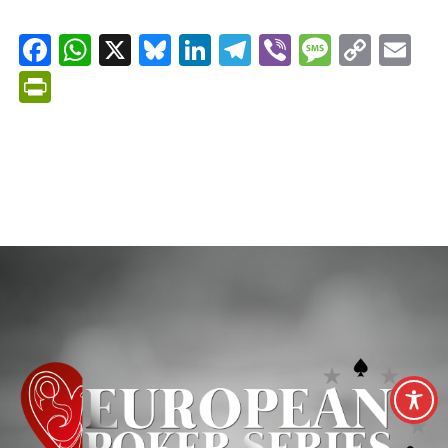
Facebook
WhatsApp
X
Bluesky
LinkedIn
Telegram
Viber
Messa
Cop
Em
Link
PrintFriendly