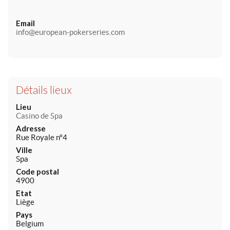
Email
info@european-pokerseries.com
Détails lieux
Lieu
Casino de Spa
Adresse
Rue Royale n°4
Ville
Spa
Code postal
4900
Etat
Liège
Pays
Belgium