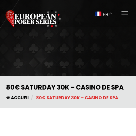
Togg
FR
80€ SATURDAY 30K – CASINO DE SPA
ACCUEIL
80€ SATURDAY 30K – CASINO DE SPA