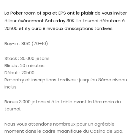
La Poker room of spa et EPS ont le plaisir de vous inviter
à leur événement Saturday 30K. Le tournoi débutera à
20h00 et il y aura 8 niveaux d’inscriptions tardives.
Buy-in : 80€ (70+10)
Stack : 30.000 jetons
Blinds : 20 minutes.
Début : 20h00
Re-entry et inscriptions tardives : jusqu’au 8ème niveau
inclus
Bonus 3.000 jetons si à la table avant la 1ère main du
tournoi.
Nous vous attendons nombreux pour un agréable
moment dans le cadre magnifique du Casino de Spa.