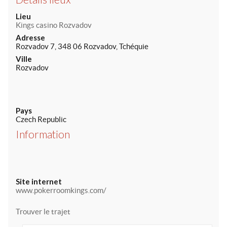
Lieu
Kings casino Rozvadov
Adresse
Rozvadov 7, 348 06 Rozvadov, Tchéquie
Ville
Rozvadov
Pays
Czech Republic
Information
Site internet
www.pokerroomkings.com/
Trouver le trajet