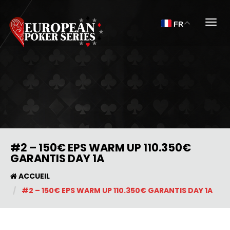
Togg
FR
#2 – 150€ EPS WARM UP 110.350€
GARANTIS DAY 1A
ACCUEIL
#2 – 150€ EPS WARM UP 110.350€ GARANTIS DAY 1A