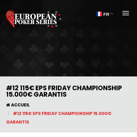
Togg
FR
#12 115€ EPS FRIDAY CHAMPIONSHIP
15.000€ GARANTIS
ACCUEIL
#12 115€ EPS FRIDAY CHAMPIONSHIP 15.000€
GARANTIS